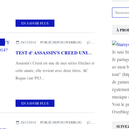
EN SAVOIR PLUS
À PRO
 COUPS DE COEUR
28/11/2014
PUBLIÉ DEPUIS OVERBLOG
…
Je suis S
TEST d' ASSASSIN'S CREED UNITY (sur PS4): la révolution française de 2014?
Je partag
Assassin's Creed est une de mes séries fétiches et
av mon b
cette année, elle revient avec deux titres: AC
tout" (ht
Rogue (sur PS3...
de gameur
également
musique e
EN SAVOIR PLUS
Voir le p
Overblog
28/11/2014
PUBLIÉ DEPUIS OVERBLOG
…
SUIVE