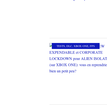
TESTS
,
DLC
,
XBOX ONE
,
FPS