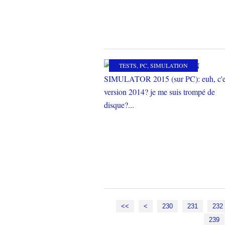
TESTS
,
PC
,
SIMULATION
200
210
220
<<
<
230
231
232
239