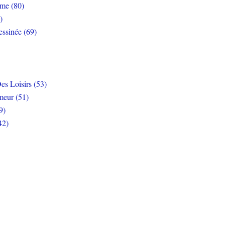
rme (80)
)
ssinée (69)
es Loisirs (53)
eur (51)
9)
42)