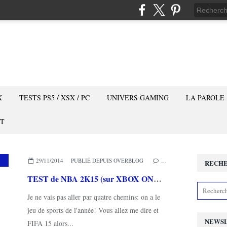
X
TESTS PS5 / XSX / PC
UNIVERS GAMING
LA PAROLE
T
29/11/2014
PUBLIÉ DEPUIS OVERBLOG
…
RECH
TEST de NBA 2K15 (sur XBOX ONE): The sports game of the year!
Je ne vais pas aller par quatre chemins: on a le
jeu de sports de l'année! Vous allez me dire et
NEWS
FIFA 15 alors...