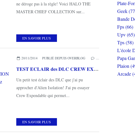
Plate-Fo
ne déroge pas à la règle! Voici HALO THE
Geek (77
MASTER CHIEF COLLECTION sur...
Bande De
Fps (66)
Upv (65)
EN SAVOIR PLUS
Tps (58)
L'école D
Papa Gam
20/11/2014
PUBLIÉ DEPUIS OVERBLOG
…
Plaion (4
TEST ECLAIR des DLC CREW EXPENDABLE et CORPORATE LOCKDOWN pour ALIEN ISOLATION (sur XBOX ONE): vous en reprendriez bien un petit peu?
Arcade (
Un petit test éclair des DLC que j'ai pu
approcher d'Alien Isolation! J'ai pu essayer
Crew Expendable qui permet...
EN SAVOIR PLUS