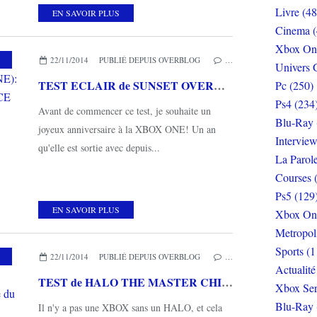
Livre (48
EN SAVOIR PLUS
Cinema (
Xbox On
22/11/2014
PUBLIÉ DEPUIS OVERBLOG
…
Univers 
TEST ECLAIR de SUNSET OVERDRIVE (exclusivité XBOX ONE): un INFAMOUS version DEAD SPACE urbain mais trop bourrin...
Pc (250)
Ps4 (234
Avant de commencer ce test, je souhaite un
Blu-Ray 
joyeux anniversaire à la XBOX ONE! Un an
Interview
qu'elle est sortie avec depuis...
La Parol
Courses 
Ps5 (129
EN SAVOIR PLUS
Xbox On
Metropol
Sports (1
22/11/2014
PUBLIÉ DEPUIS OVERBLOG
…
Actualité
TEST de HALO THE MASTER CHIEF COLLECTION (exclusivité XBOX ONE): le menu gargantuesque du masterchef intergalactique!
Xbox Ser
Blu-Ray 
Il n'y a pas une XBOX sans un HALO, et cela