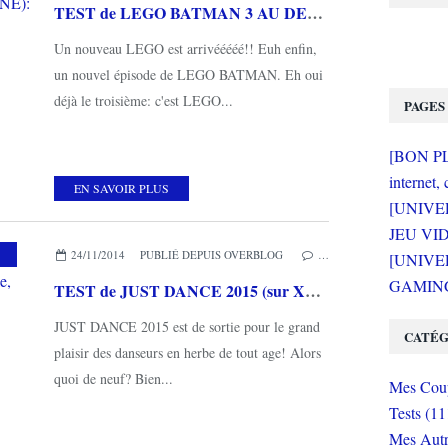
TEST de LEGO BATMAN 3 AU DELA DE GOTHAM (sur XBOX ONE): toujours aussi carré...
Un nouveau LEGO est arrivééééé!! Euh enfin,
un nouvel épisode de LEGO BATMAN. Eh oui
déjà le troisième: c'est LEGO...
PAGES
[BON PLA
internet, 
EN SAVOIR PLUS
[UNIVE
JEU VI
24/11/2014
PUBLIÉ DEPUIS OVERBLOG
…
[UNIVER
GAMING 
TEST de JUST DANCE 2015 (sur XBOX ONE): le dancefloor à domicile, c'est toujours possible!
JUST DANCE 2015 est de sortie pour le grand
CATÉG
plaisir des danseurs en herbe de tout age! Alors
quoi de neuf? Bien...
Mes Coup
Tests (11
Mes Autr