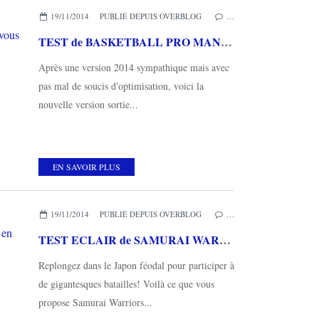
19/11/2014
PUBLIÉ DEPUIS OVERBLOG
…
TEST de BASKETBALL PRO MANAGEMENT 2015 sur PC: c'est vous le patron!
Après une version 2014 sympathique mais avec
pas mal de soucis d'optimisation, voici la
nouvelle version sortie...
EN SAVOIR PLUS
19/11/2014
PUBLIÉ DEPUIS OVERBLOG
…
TEST ECLAIR de SAMURAI WARRIORS 4 (sur PS4): ça castagne en masse!
Replongez dans le Japon féodal pour participer à
de gigantesques batailles! Voilà ce que vous
propose Samurai Warriors...