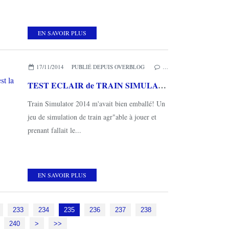
EN SAVOIR PLUS
17/11/2014
PUBLIÉ DEPUIS OVERBLOG
…
TEST ECLAIR de TRAIN SIMULATOR 2015 (sur PC): euh, c'est la version 2014? je me suis trompé de disque?...
Train Simulator 2014 m'avait bien emballé! Un
jeu de simulation de train agr"able à jouer et
prenant fallait le...
EN SAVOIR PLUS
233
234
235
236
237
238
250
240
>
>>