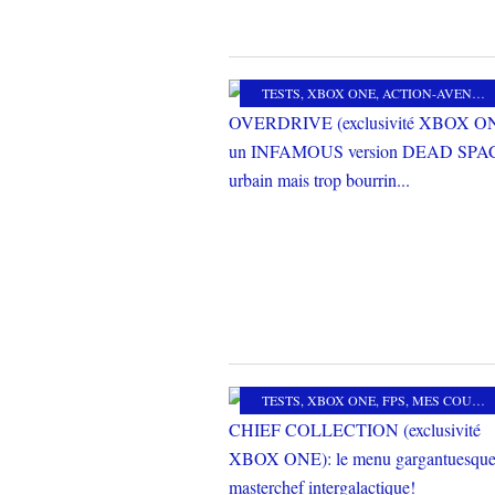
TESTS
,
XBOX ONE
,
ACTION-AVENTURE
TESTS
,
XBOX ONE
,
FPS
,
MES COUPS DE COEUR