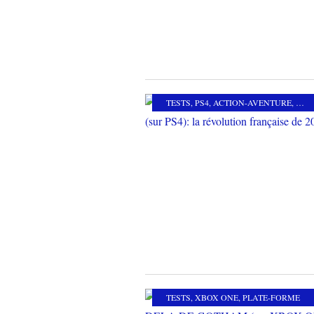
TESTS
,
PS4
,
ACTION-AVENTURE
,
MES
TESTS
,
XBOX ONE
,
PLATE-FORME