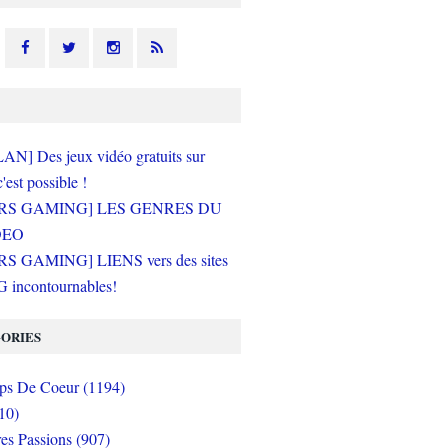
N] Des jeux vidéo gratuits sur
c'est possible !
RS GAMING] LES GENRES DU
DEO
S GAMING] LIENS vers des sites
incontournables!
ORIES
s De Coeur (1194)
10)
es Passions (907)