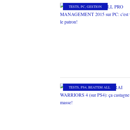
TESTS
,
PC
,
GESTION
TESTS
,
PS4
,
BEAT'EM ALL