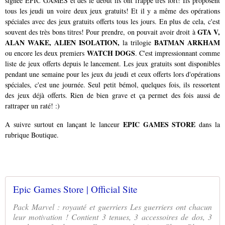
signée EPIC GAMES et dès le début ils ont frappé très fort! Ils proposent
tous les jeudi un voire deux jeux gratuits! Et il y a même des opérations
spéciales avec des jeux gratuits offerts tous les jours. En plus de cela, c'est
GTA V,
souvent des très bons titres! Pour prendre, on pouvait avoir droit à
ALAN WAKE, ALIEN ISOLATION,
BATMAN ARKHAM
la trilogie
WATCH DOGS
ou encore les deux premiers
. C'est impressionnant comme
liste de jeux offerts depuis le lancement. Les jeux gratuits sont disponibles
pendant une semaine pour les jeux du jeudi et ceux offerts lors d'opérations
spéciales, c'est une journée. Seul petit bémol, quelques fois, ils ressortent
des jeux déjà offerts. Rien de bien grave et ça permet des fois aussi de
rattraper un raté! :)
EPIC GAMES STORE
A suivre surtout en lançant le lanceur
dans la
rubrique Boutique.
Epic Games Store | Official Site
Pack Marvel : royauté et guerriers Les guerriers ont chacun
leur motivation ! Contient 3 tenues, 3 accessoires de dos, 3