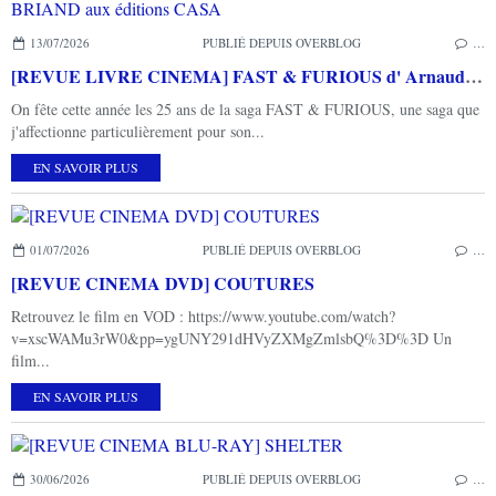
13/07/2026
PUBLIÉ DEPUIS OVERBLOG
…
[REVUE LIVRE CINEMA] FAST & FURIOUS d' Arnaud BRIAND aux éditions CASA
On fête cette année les 25 ans de la saga FAST & FURIOUS, une saga que
j'affectionne particulièrement pour son...
EN SAVOIR PLUS
01/07/2026
PUBLIÉ DEPUIS OVERBLOG
…
[REVUE CINEMA DVD] COUTURES
Retrouvez le film en VOD : https://www.youtube.com/watch?
v=xscWAMu3rW0&pp=ygUNY291dHVyZXMgZmlsbQ%3D%3D Un
film...
EN SAVOIR PLUS
30/06/2026
PUBLIÉ DEPUIS OVERBLOG
…