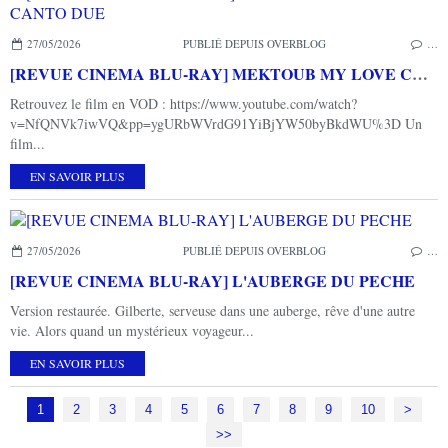
27/05/2026
PUBLIÉ DEPUIS OVERBLOG
…
[REVUE CINEMA BLU-RAY] MEKTOUB MY LOVE CANTO DUE
Retrouvez le film en VOD : https://www.youtube.com/watch?
v=NfQNVk7iwVQ&pp=ygURbWVrdG91YiBjYW50byBkdWU%3D Un
film...
EN SAVOIR PLUS
27/05/2026
PUBLIÉ DEPUIS OVERBLOG
…
[REVUE CINEMA BLU-RAY] L'AUBERGE DU PECHE
Version restaurée. Gilberte, serveuse dans une auberge, rêve d'une autre
vie. Alors quand un mystérieux voyageur...
EN SAVOIR PLUS
1
2
3
4
5
6
7
8
9
10
20
30
40
50
60
70
80
90
>
>>