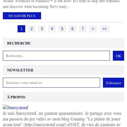
Avatar: Frontiers of Pandora™ is out now! It's time to step into Pandora
and discover what becoming Na'vi truly...
EN SAVOIR PLUS
1
2
3
4
5
6
7
>
>>
RECHERCHE
NEWSLETTER
À PROPOS
Je suis Starsystemf, un gameur quarantenaire. Je partage avec vous
ma passion du jeu vidéo av mon blog Gaming "Le plaisir de jouer
avant tout" (http://starsystemf.com/) d'OST, de vies de gameurs av