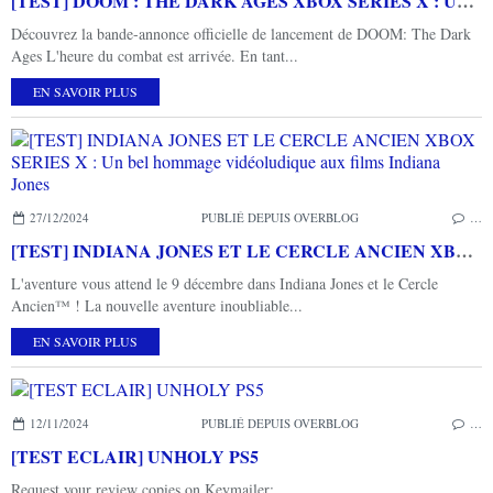
[TEST] DOOM : THE DARK AGES XBOX SERIES X : Un retour fracassant!
Découvrez la bande-annonce officielle de lancement de DOOM: The Dark
Ages L'heure du combat est arrivée. En tant...
EN SAVOIR PLUS
27/12/2024
PUBLIÉ DEPUIS OVERBLOG
…
[TEST] INDIANA JONES ET LE CERCLE ANCIEN XBOX SERIES X : Un bel hommage vidéoludique aux films Indiana Jones
L'aventure vous attend le 9 décembre dans Indiana Jones et le Cercle
Ancien™ ! La nouvelle aventure inoubliable...
EN SAVOIR PLUS
12/11/2024
PUBLIÉ DEPUIS OVERBLOG
…
[TEST ECLAIR] UNHOLY PS5
Request your review copies on Keymailer: