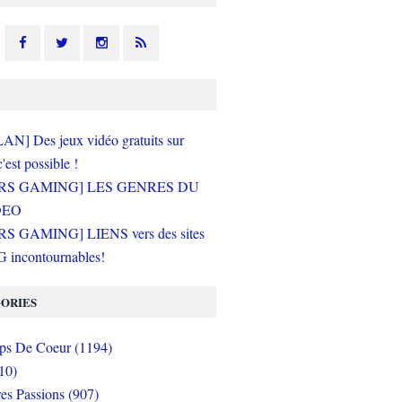
N] Des jeux vidéo gratuits sur
c'est possible !
RS GAMING] LES GENRES DU
DEO
S GAMING] LIENS vers des sites
incontournables!
ORIES
s De Coeur (1194)
10)
es Passions (907)