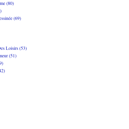
rme (80)
)
ssinée (69)
es Loisirs (53)
eur (51)
9)
42)