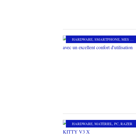
HARDWARE
,
SMARTPHONE
,
MES AUTRES PASSIONS
HARDWARE
,
MATÉRIEL
,
PC
,
RAZER