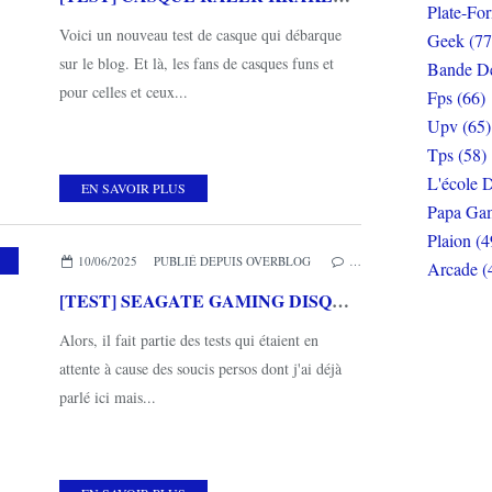
Plate-Fo
Voici un nouveau test de casque qui débarque
Geek (77
sur le blog. Et là, les fans de casques funs et
Bande De
pour celles et ceux...
Fps (66)
Upv (65)
Tps (58)
L'école D
EN SAVOIR PLUS
Papa Gam
Plaion (4
,
XBOX SERIES X
,
SEAGATE GAMING
10/06/2025
PUBLIÉ DEPUIS OVERBLOG
…
Arcade (
[TEST] SEAGATE GAMING DISQUE DUR STARFIELD 5TO EDITION
Alors, il fait partie des tests qui étaient en
attente à cause des soucis persos dont j'ai déjà
parlé ici mais...