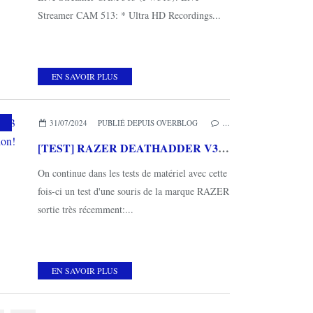
Streamer CAM 513: * Ultra HD Recordings...
EN SAVOIR PLUS
PC
,
RAZER
31/07/2024
PUBLIÉ DEPUIS OVERBLOG
…
[TEST] RAZER DEATHADDER V3 HYPERSPEED : Une souris d'exception!
On continue dans les tests de matériel avec cette
fois-ci un test d'une souris de la marque RAZER
sortie très récemment:...
EN SAVOIR PLUS