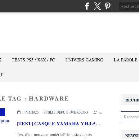
X
TESTS PS5 / XSX / PC
UNIVERS GAMING
LA PAROLE
T
LE TAG : HARDWARE
RECH
,
YAMAHA
14/04/2026
PUBLIÉ DEPUIS OVERBLOG
…
[TEST] CASQUE YAMAHA YH-L500A : Un casque polyvalent parfait pour les audiophiles
Test d'un nouveau matériel! Je teste depuis
NEWS