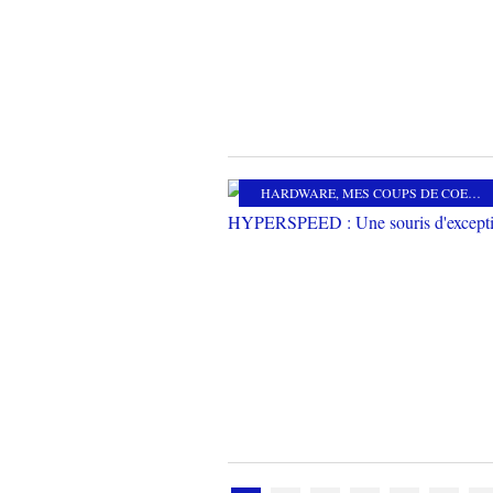
HARDWARE
,
MES COUPS DE COEUR
,