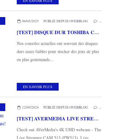
EN SAVOIR PLUS
,
TOSHIBA
06/05/2025
PUBLIÉ DEPUIS OVERBLOG
…
[TEST] DISQUE DUR TOSHIBA CANVIO GAMING 4TO : Design et performances au rendez-vous pour les gameurs
Nos consoles actuelles ont souvent des disques
durs assez faibles pour stocker des jeux de plus
en plus gourmands...
EN SAVOIR PLUS
S COUPS DE COEUR
,
AVERMEDIA
12/09/2024
PUBLIÉ DEPUIS OVERBLOG
…
[TEST] AVERMEDIA LIVE STREAMER CAM 513 : Une webcam 4K qui fait parfaitement le job voire plus!
Check out AVerMedia's 4K UHD webcam - The
Live Streamer CAM 513 (PW513). Live