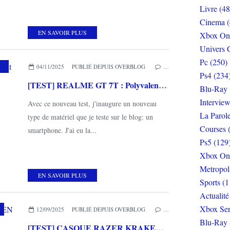
Livre (48
Cinema (
EN SAVOIR PLUS
Xbox On
Univers 
Pc (250)
,
MATÉRIEL
,
MES COUPS DE COEUR
04/11/2025
PUBLIÉ DEPUIS OVERBLOG
…
Ps4 (234
[TEST] REALME GT 7T : Polyvalent avec un excellent confort d'utilisation
Blu-Ray 
Interview
Avec ce nouveau test, j'inaugure un nouveau
La Parol
type de matériel que je teste sur le blog: un
Courses 
smartphone. J'ai eu la...
Ps5 (129
Xbox On
Metropol
EN SAVOIR PLUS
Sports (1
Actualité
Xbox Ser
12/09/2025
PUBLIÉ DEPUIS OVERBLOG
…
Blu-Ray 
[TEST] CASQUE RAZER KRAKEN KITTY V3 X