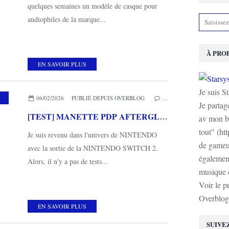
quelques semaines un modèle de casque pour
audiophiles de la marque...
À PRO
EN SAVOIR PLUS
Je suis S
,
PDP
,
TURTLE BEACH
,
MES COUPS DE COEUR
06/02/2026
PUBLIÉ DEPUIS OVERBLOG
…
Je partag
[TEST] MANETTE PDP AFTERGLOW WAVE SANS FIL NINTENDO SWITCH 2
av mon b
tout" (ht
Je suis revenu dans l'univers de NINTENDO
de gameur
avec la sortie de la NINTENDO SWITCH 2.
également
Alors, il n'y a pas de tests...
musique e
Voir le p
Overblog
EN SAVOIR PLUS
SUIVE