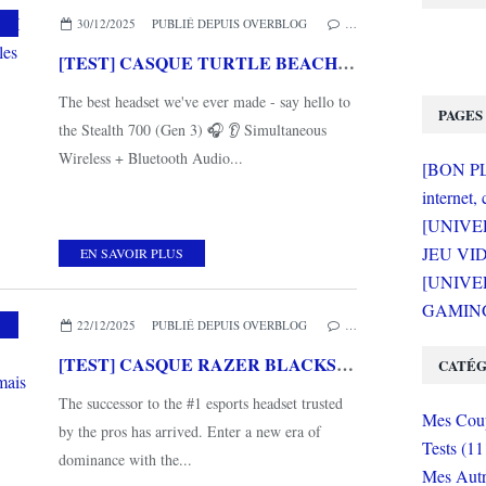
S5
,
TURTLE BEACH
30/12/2025
PUBLIÉ DEPUIS OVERBLOG
…
[TEST] CASQUE TURTLE BEACH STEALTH 700 GEN 3 : Parfait pour les joueurs hyperconnectés
The best headset we've ever made - say hello to
PAGES
the Stealth 700 (Gen 3) 🎧 👂 Simultaneous
Wireless + Bluetooth Audio...
[BON PLA
internet, 
[UNIVE
JEU VI
EN SAVOIR PLUS
[UNIVER
GAMING 
,
MES COUPS DE COEUR
,
RAZER
22/12/2025
PUBLIÉ DEPUIS OVERBLOG
…
[TEST] CASQUE RAZER BLACKSHARK V3 PRO WHITE EDITION PC : Le meilleur casque jamais testé sur le blog!
CATÉG
The successor to the #1 esports headset trusted
Mes Coup
by the pros has arrived. Enter a new era of
Tests (11
dominance with the...
Mes Autr