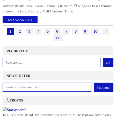
Alwayz Ready, Diva, Loose Cannon, Luchador. 💥 Ringside Pass Premium
Season 3 is here, featuring Matt Cardona, Torrie...
EN SAVOIR PLUS
1
2
3
4
5
6
7
8
9
10
>
>>
RECHERCHE
NEWSLETTER
À PROPOS
Je suis Starsystemf, un gameur quarantenaire. Je partage avec vous