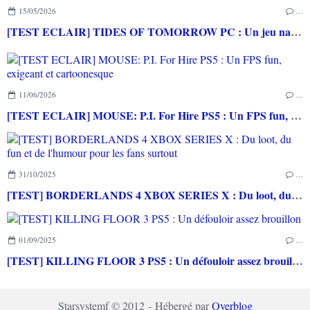
15/05/2026
…
[TEST ECLAIR] TIDES OF TOMORROW PC : Un jeu narratif fun et connecté
11/06/2026
…
[TEST ECLAIR] MOUSE: P.I. For Hire PS5 : Un FPS fun, exigeant et cartoonesque
31/10/2025
…
[TEST] BORDERLANDS 4 XBOX SERIES X : Du loot, du fun et de l'humour pour les fans surtout
01/09/2025
…
[TEST] KILLING FLOOR 3 PS5 : Un défouloir assez brouillon
Starsystemf © 2012 - Hébergé par
Overblog