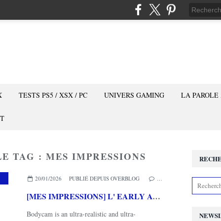
X
TESTS PS5 / XSX / PC
UNIVERS GAMING
LA PAROLE
T
LE TAG : MES IMPRESSIONS
RECH
PC
,
FPS
,
REISSAD STUDIO
20/01/2026
PUBLIÉ DEPUIS OVERBLOG
…
[MES IMPRESSIONS] L' EARLY ACCESS de BODYCAM PC
Bodycam is an ultra-realistic and ultra-
NEWS