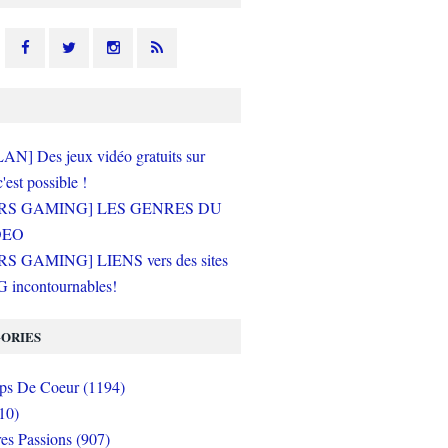
N] Des jeux vidéo gratuits sur
c'est possible !
RS GAMING] LES GENRES DU
DEO
S GAMING] LIENS vers des sites
incontournables!
ORIES
s De Coeur (1194)
10)
es Passions (907)