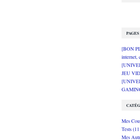
PAGES
[BON PLA
internet, 
[UNIVE
JEU VI
[UNIVER
GAMING 
CATÉG
Mes Coup
Tests (11
Mes Autr