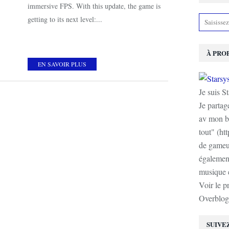
immersive FPS. With this update, the game is
getting to its next level:...
À PRO
EN SAVOIR PLUS
Je suis S
Je partag
av mon b
tout" (ht
de gameur
également
musique e
Voir le p
Overblog
SUIVE