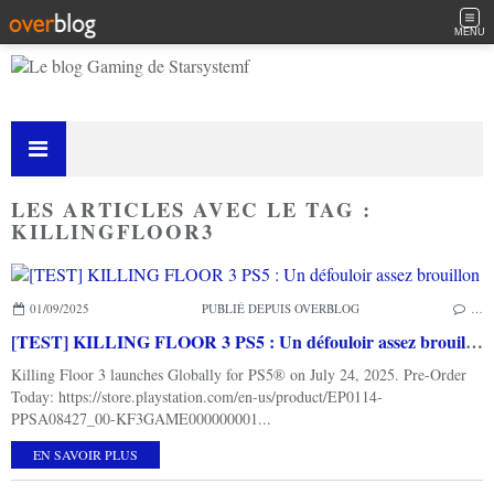
MENU
LES ARTICLES AVEC LE TAG :
KILLINGFLOOR3
01/09/2025
PUBLIÉ DEPUIS OVERBLOG
…
[TEST] KILLING FLOOR 3 PS5 : Un défouloir assez brouillon
Killing Floor 3 launches Globally for PS5® on July 24, 2025. Pre-Order
Today: https://store.playstation.com/en-us/product/EP0114-
PPSA08427_00-KF3GAME000000001...
EN SAVOIR PLUS