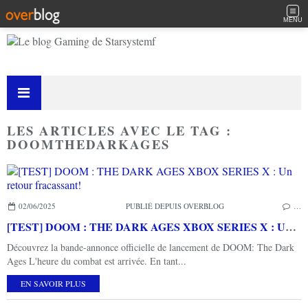
MENU
LES ARTICLES AVEC LE TAG :
DOOMTHEDARKAGES
02/06/2025
PUBLIÉ DEPUIS OVERBLOG
…
[TEST] DOOM : THE DARK AGES XBOX SERIES X : Un retour fracassant!
Découvrez la bande-annonce officielle de lancement de DOOM: The Dark
Ages L'heure du combat est arrivée. En tant...
EN SAVOIR PLUS