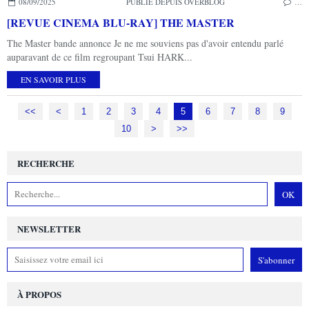
08/09/2025
PUBLIÉ DEPUIS OVERBLOG
…
[REVUE CINEMA BLU-RAY] THE MASTER
The Master bande annonce Je ne me souviens pas d'avoir entendu parlé
auparavant de ce film regroupant Tsui HARK...
EN SAVOIR PLUS
<<
<
1
2
3
4
5
6
7
8
9
10
20
30
40
50
60
70
80
90
>
>>
RECHERCHE
NEWSLETTER
À PROPOS