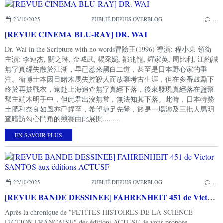
23/10/2025
PUBLIÉ DEPUIS OVERBLOG
…
[REVUE CINEMA BLU-RAY] DR. WAI
Dr. Wai in the Scripture with no words冒險王(1996) 導演: 程小東 領銜
主演: 李連杰, 關之琳, 金城武, 楊采妮, 鄒兆龍, 羅家英, 周比利, 江約誠
無字真經失散於江湖，早已惹來黑白二道，甚至是日本野心家的垂
注。衛博士本因目睹木馬失控殺人而放棄考古生涯，但在多番鼓勵下
終於再披戰衣，遠赴上海追查無字真經下落，後來發現真經落在鹽幫
幫主端木明手中，但此君出沒無常，無法知其下落。此時，日本特務
土肥和奈良如風亦已趕至，希望捷足先登，於是一場涉及三批人馬明
查暗訪勾心鬥角的競賽由此展開.........
EN SAVOIR PLUS
22/10/2025
PUBLIÉ DEPUIS OVERBLOG
…
[REVUE BANDE DESSINEE] FAHRENHEIT 451 de Victor SANTOS aux éditions ACTUSF
Après la chronique de "PETITES HISTOIRES DE LA SCIENCE-
FICTION FRANÇAISE" des éditions ACTUSF, je vous propose...