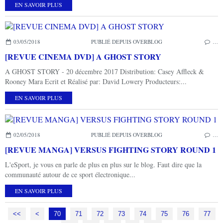
EN SAVOIR PLUS
03/05/2018
PUBLIÉ DEPUIS OVERBLOG
…
[REVUE CINEMA DVD] A GHOST STORY
A GHOST STORY - 20 décembre 2017 Distribution: Casey Affleck &
Rooney Mara Ecrit et Réalisé par: David Lowery Producteurs:...
EN SAVOIR PLUS
02/05/2018
PUBLIÉ DEPUIS OVERBLOG
…
[REVUE MANGA] VERSUS FIGHTING STORY ROUND 1
L'eSport, je vous en parle de plus en plus sur le blog. Faut dire que la
communauté autour de ce sport électronique...
EN SAVOIR PLUS
<<
<
10
20
30
40
50
60
70
71
72
73
74
75
76
77