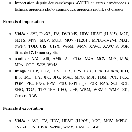
Importation depuis des caméscopes AVCHD et autres caméscopes à
fichiers, appareils photo numériques, appareils mobiles et disques
Formats d'importation
Vidéo
: AVI, DivX*, DV, DVR-MS, HDV, HEVC (H.265), M2T,
M2TS, M4V, MKV, MOD, MOV (H.264), MPEG-1/-2/-4, MXF,
SWF*, TOD, UIS, UISX, WebM, WMV, XAVC, XAVC S, 3GP,
titres de DVD non cryptés
Audio
: AAC, Aiff, AMR, AU, CDA, M4A, MOV, MP3, MP4,
MPA, OGG, WAV, WMA
Image
: CLP, CUR, DCS, DCX, EPS, FAX, FPX, GIF87a, ICO,
IFF, IMG, JP2, JPC, JPG, MAC, MPO, MSP, PBM, PCT, PCX,
PGM, PIC, PNG, PPM, PSD, PSPImage, PXR, RAS, SCI, SCT,
SHG, TGA, TIF/TIFF, UFO, UFP, WBM, WBMP, WMF, 001,
Camera RAW
Formats d'exportation
Vidéo
: AVI, DV, HDV, HEVC (H.265), M2T, MOV, MPEG-
1/-2/-4, UIS, UISX, WebM, WMV, XAVC S, 3GP