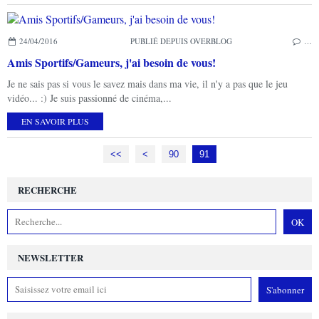
24/04/2016
PUBLIÉ DEPUIS OVERBLOG
…
Amis Sportifs/Gameurs, j'ai besoin de vous!
Je ne sais pas si vous le savez mais dans ma vie, il n'y a pas que le jeu
vidéo... :) Je suis passionné de cinéma,...
EN SAVOIR PLUS
<<
<
10
20
30
40
50
60
70
80
90
91
RECHERCHE
NEWSLETTER