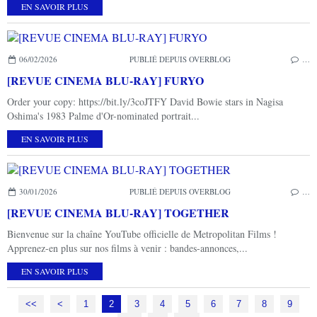
EN SAVOIR PLUS
06/02/2026
PUBLIÉ DEPUIS OVERBLOG
…
[REVUE CINEMA BLU-RAY] FURYO
Order your copy: https://bit.ly/3coJTFY David Bowie stars in Nagisa
Oshima's 1983 Palme d'Or-nominated portrait...
EN SAVOIR PLUS
30/01/2026
PUBLIÉ DEPUIS OVERBLOG
…
[REVUE CINEMA BLU-RAY] TOGETHER
Bienvenue sur la chaîne YouTube officielle de Metropolitan Films !
Apprenez-en plus sur nos films à venir : bandes-annonces,...
EN SAVOIR PLUS
<<
<
1
2
3
4
5
6
7
8
9