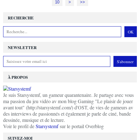
10
20
30
40
50
60
70
80
90
>
>>
RECHERCHE
NEWSLETTER
À PROPOS
Je suis Starsystemf, un gameur quarantenaire. Je partage avec vous
ma passion du jeu vidéo av mon blog Gaming "Le plaisir de jouer
avant tout" (http://starsystemf.com/) d'OST, de vies de gameurs av
des interviews de passionnés et également je parle de ciné, bande
dessinée, musique et de lecture.
Voir le profil de
Starsystemf
sur le portail Overblog
SUIVEZ-MOI