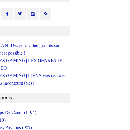
N] Des jeux vidéo gratuits sur
c'est possible !
RS GAMING] LES GENRES DU
DEO
S GAMING] LIENS vers des sites
incontournables!
ORIES
s De Coeur (1194)
10)
es Passions (907)