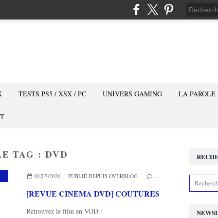
X
TESTS PS5 / XSX / PC
UNIVERS GAMING
LA PAROLE
T
LE TAG : DVD
RECH
,
PATHE
01/07/2026
PUBLIÉ DEPUIS OVERBLOG
…
[REVUE CINEMA DVD] COUTURES
Retrouvez le film en VOD :
NEWS