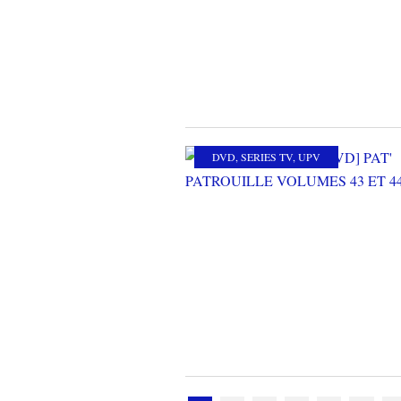
DVD
,
SERIES TV
,
UPV