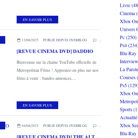
Livre (48
Cinema (
EN SAVOIR PLUS
Xbox On
Univers 
Pc (250)
,
MES COUPS DE COEUR
,
METROPOLITAN FILMS
13/08/2025
PUBLIÉ DEPUIS OVERBLOG
…
Ps4 (234
[REVUE CINEMA DVD] DADDIO
Blu-Ray 
Interview
Bienvenue sur la chaîne YouTube officielle de
La Parol
Metropolitan Films ! Apprenez-en plus sur nos
Courses 
films à venir : bandes-annonces,...
Ps5 (129
Xbox On
Metropol
EN SAVOIR PLUS
Sports (1
Actualité
Xbox Ser
,
WARNER BROS HOME ENTERTAINMENT
04/08/2025
PUBLIÉ DEPUIS OVERBLOG
…
Blu-Ray 
[REVUE CINEMA DVD] THE ALTO KNIGHTS