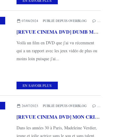
EN SAVOIR PLUS
,
MES COUPS DE COEUR
,
METROPOLITAN FILMS
07/08/2024
PUBLIÉ DEPUIS OVERBLOG
…
[REVUE CINEMA DVD] DUMB MONEY
Voilà un film en DVD que j'ai vu récemment
qui a un rapport avec les jeux vidéo de plus ou
moins loin puisque j'ai...
EN SAVOIR PLUS
,
MES COUPS DE COEUR
,
GAUMONT
26/07/2023
PUBLIÉ DEPUIS OVERBLOG
…
[REVUE CINEMA DVD] MON CRIME de François OZON
Dans les années 30 à Paris, Madeleine Verdier,
jeune et jolie actrice sans le sou et sans talent,