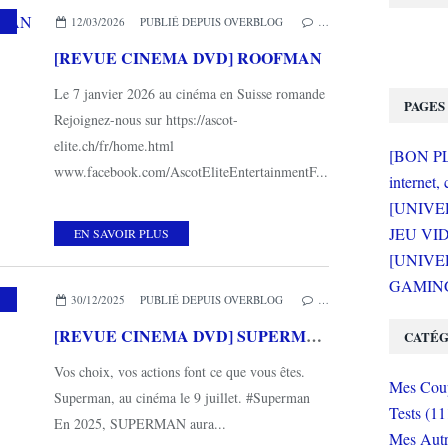
,
MES COUPS DE COEUR
,
METROPOLITAN FILMS
12/03/2026
PUBLIÉ DEPUIS OVERBLOG
…
[REVUE CINEMA DVD] ROOFMAN
Le 7 janvier 2026 au cinéma en Suisse romande
PAGES
Rejoignez-nous sur https://ascot-
elite.ch/fr/home.html
[BON PLA
www.facebook.com/AscotEliteEntertainmentF...
internet, 
[UNIVE
JEU VI
EN SAVOIR PLUS
[UNIVER
GAMING 
,
MES COUPS DE COEUR
,
WARNER BROS HOME ENTERTAINMENT
30/12/2025
PUBLIÉ DEPUIS OVERBLOG
…
[REVUE CINEMA DVD] SUPERMAN (2025)
CATÉG
Vos choix, vos actions font ce que vous êtes.
Mes Coup
Superman, au cinéma le 9 juillet. #Superman
Tests (11
En 2025, SUPERMAN aura...
Mes Autr