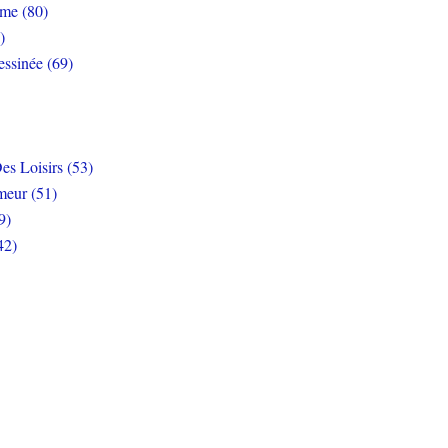
rme (80)
)
ssinée (69)
es Loisirs (53)
eur (51)
9)
42)