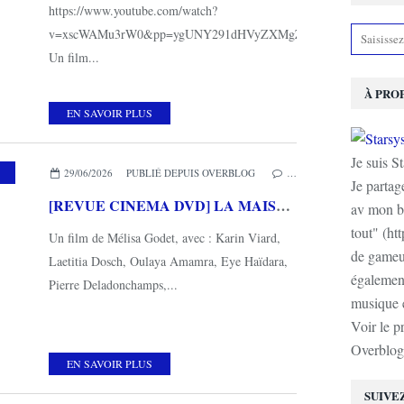
https://www.youtube.com/watch?
v=xscWAMu3rW0&pp=ygUNY291dHVyZXMgZmlsbQ%3D%3D
Un film...
À PRO
EN SAVOIR PLUS
Je suis S
,
MES COUPS DE COEUR
,
PATHE
29/06/2026
PUBLIÉ DEPUIS OVERBLOG
…
Je partag
[REVUE CINEMA DVD] LA MAISON DES FEMMES
av mon b
tout" (ht
Un film de Mélisa Godet, avec : Karin Viard,
de gameur
Laetitia Dosch, Oulaya Amamra, Eye Haïdara,
également
Pierre Deladonchamps,...
musique e
Voir le p
Overblog
EN SAVOIR PLUS
SUIVE