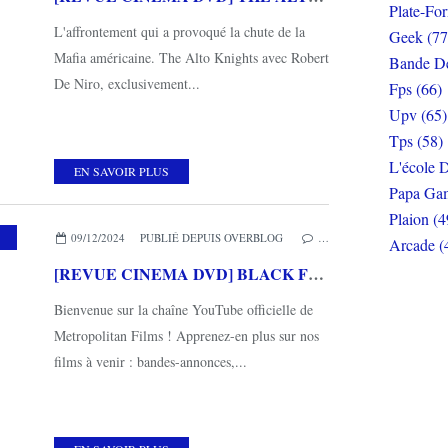
Plate-Fo
L'affrontement qui a provoqué la chute de la
Geek (77
Mafia américaine. The Alto Knights avec Robert
Bande De
De Niro, exclusivement...
Fps (66)
Upv (65)
Tps (58)
L'école D
EN SAVOIR PLUS
Papa Gam
Plaion (4
,
MES COUPS DE COEUR
,
METROPOLITAN FILMS
09/12/2024
PUBLIÉ DEPUIS OVERBLOG
…
Arcade (
[REVUE CINEMA DVD] BLACK FLIES
Bienvenue sur la chaîne YouTube officielle de
Metropolitan Films ! Apprenez-en plus sur nos
films à venir : bandes-annonces,...