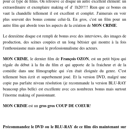
pour ce type de films. On retrouve ce disque un autre excellent élément: un
extraordinaire et exemplaire making of d' 1h20!!!! Rien que ce bonus en
vaut la chandelle tellement il est excellent et complet. J'aimerais en voir
plus souvent des bonus comme celui-là. En gros, c'est un film pour un
MON CRIME
autre film qui aborde tous les aspects de la création de
.
Le deuxième disque est rempli de bonus avec des interviews, des images de
production, des scènes coupées et un long bêtisier qui montre à la fois
l'enthousiasme mais aussi le professionnalisme des acteurs.
MON CRIME
François OZON
, le dernier film de
, est un petit bijou qui
régale du début à la fin du film et qui apporte de la fraicheur et de la
comédie dans une filmographie qui s'en était éloignée du genre. C'est
tellement bien écrit et superbement joué. Et la version DVD, malgré une
copie pas parfaite niveau résolution (je recommande la version BLU-RAY
beaucoup plus belle) est excellente avec ces nombreux bonus mais surtout
l'énorme making of passionnant.
MON CRIME
gros gros COUP DE COEUR
est un
!
Précommandez le DVD ou le BLU-RAY de ce film dès maintenant sur