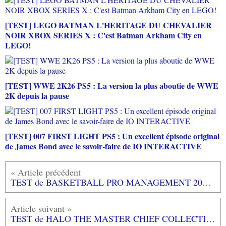
[TEST] LEGO BATMAN L'HERITAGE DU CHEVALIER
NOIR XBOX SERIES X : C'est Batman Arkham City en
LEGO!
[TEST] WWE 2K26 PS5 : La version la plus aboutie de WWE
2K depuis la pause
[TEST] 007 FIRST LIGHT PS5 : Un excellent épisode original
de James Bond avec le savoir-faire de IO INTERACTIVE
TEST de BASKETBALL PRO MANAGEMENT 2015 sur PC: c'est vous le patron!
TEST de HALO THE MASTER CHIEF COLLECTION (exclusivité XBOX ONE): le menu gargantuesque du masterchef intergalactique!