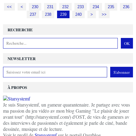
<<
<
200
210
220
230
231
232
233
234
235
236
237
238
239
240
250
>
>>
RECHERCHE
NEWSLETTER
À PROPOS
Je suis Starsystemf, un gameur quarantenaire. Je partage avec vous
ma passion du jeu vidéo av mon blog Gaming "Le plaisir de jouer
avant tout" (http://starsystemf.com/) d'OST, de vies de gameurs av
des interviews de passionnés et également je parle de ciné, bande
dessinée, musique et de lecture.
Voir le profil de
Starsystemf
sur le portail Overblog