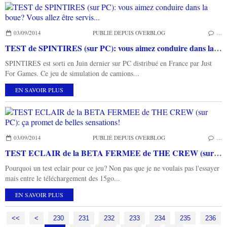
03/09/2014
PUBLIÉ DEPUIS OVERBLOG
…
TEST de SPINTIRES (sur PC): vous aimez conduire dans la boue? Vous allez être servis...
SPINTIRES est sorti en Juin dernier sur PC distribué en France par Just
For Games. Ce jeu de simulation de camions...
EN SAVOIR PLUS
03/09/2014
PUBLIÉ DEPUIS OVERBLOG
…
TEST ECLAIR de la BETA FERMEE de THE CREW (sur PC): ça promet de belles sensations!
Pourquoi un test eclair pour ce jeu? Non pas que je ne voulais pas l'essayer
mais entre le téléchargement des 15go...
EN SAVOIR PLUS
<<
<
200
210
220
230
231
232
233
234
235
236