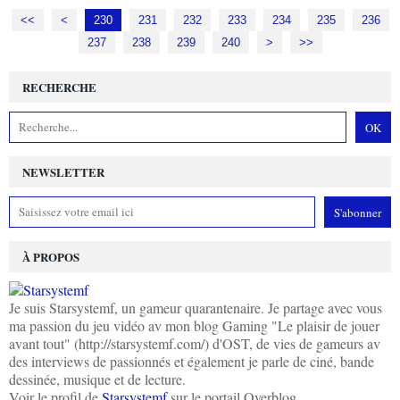
<<
<
200
210
220
230
231
232
233
234
235
236
237
238
239
240
250
>
>>
RECHERCHE
NEWSLETTER
À PROPOS
Je suis Starsystemf, un gameur quarantenaire. Je partage avec vous
ma passion du jeu vidéo av mon blog Gaming "Le plaisir de jouer
avant tout" (http://starsystemf.com/) d'OST, de vies de gameurs av
des interviews de passionnés et également je parle de ciné, bande
dessinée, musique et de lecture.
Voir le profil de
Starsystemf
sur le portail Overblog