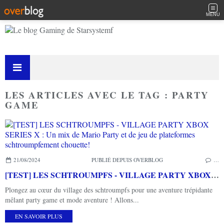
MENU
LES ARTICLES AVEC LE TAG : PARTY
GAME
21/08/2024
PUBLIÉ DEPUIS OVERBLOG
…
[TEST] LES SCHTROUMPFS - VILLAGE PARTY XBOX SERIES X : Un mix de Mario Party et de jeu de plateformes schtroumpfement chouette!
Plongez au cœur du village des schtroumpfs pour une aventure trépidante
mêlant party game et mode aventure ! Allons...
EN SAVOIR PLUS