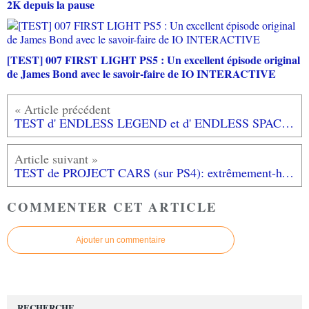
2K depuis la pause
[TEST] 007 FIRST LIGHT PS5 : Un excellent épisode original
de James Bond avec le savoir-faire de IO INTERACTIVE
TEST d' ENDLESS LEGEND et d' ENDLESS SPACE (sur PC): ça c'est du jeu de stratégie en tour par tour made in France!
TEST de PROJECT CARS (sur PS4): extrêmement-hyper-ultra réaliste!
COMMENTER CET ARTICLE
Ajouter un commentaire
RECHERCHE