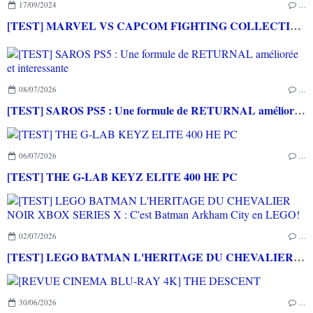
17/09/2024
…
[TEST] MARVEL VS CAPCOM FIGHTING COLLECTION : ARCADE CLASSICS PS4 : Des très bons jeux vidéo sortis en arcade de retour à la maison!
08/07/2026
…
[TEST] SAROS PS5 : Une formule de RETURNAL améliorée et interessante
06/07/2026
…
[TEST] THE G-LAB KEYZ ELITE 400 HE PC
02/07/2026
…
[TEST] LEGO BATMAN L'HERITAGE DU CHEVALIER NOIR XBOX SERIES X : C'est Batman Arkham City en LEGO!
30/06/2026
…