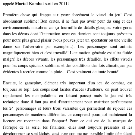
Mortal Kombat
appelé
sorti en 2011?
Première chose qui frappe aux yeux: forcément le visuel du jeu! C'est
absolument sublime! Bon certes, il ne faut pas avoir peur du sang et des
environnements macabres car ça fourmille de détails glauques voire gores
dans les décors dont l’interaction avec ces derniers sont toujours présentes
pour notre plus grand plaisir (vous pouvez jeter un spectateur ou une vieille
dame sur l'adversaire par exemple...). Les personnages sont animés
magnifiquement bien et c'est travaillé! L'animation générale est ultra fluide
malgré les décors vivants, les personnages très détaillés, les effets visuels
pour les coups spéciaux sublimes et des conditions des fois climatiques pas
évidentes à recréer comme la pluie... C'est vraiment de toute beauté!
Ensuite, le gameplay, élément très important d'un jeu de combat, est
toujours au top! Les coups sont faciles d'accès (d'ailleurs, on peut trouver
rapidement les manipulations en faisant pause) mais le jeu est très
technique donc il faut pas mal d'entrainement pour maitriser parfaitement
les 24 personnages et leurs trois variantes qui permettent de rejouer ces
personnages de manières différentes. Je comprend pourquoi maintenant la
licence est reconnue dans l'e-sport! Pour ce qui est de la marque de
fabrique de la série, les fatalities, elles sont toujours présentes et les
développeurs se sont lâchés: c'est gore comme pas possible limite dégoûtant