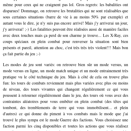
même pour ceux qui ne craignent pas lol. Gros regrets: les babalities ont
disparues! Dommage, on retrouve les brutalities qui ne sont réalisables que
sous certaines situations (barre de vie à au moins 50% par exemple) et
autant vous le dire, je n'y suis pas encore arrivé! Mais j'y arriverai un jour,
j'y arriverai! ;-) Les fatalities peuvent être réalisées aussi de manière faciles
avec deux touches mais ça perd de son charme je trouve... Les X-Ray, ces
coups spéciaux en plein combat pour renverser la situation sont bien
présents et pareil, attention au choc, c'est très très très violent!!! Mais bon
ça fait partie du jeu ;-)
Les modes de jeu sont variés: on retrouve bien sûr un mode versus, un
mode versus en ligne, un mode match unique et un mode entrainement très
pratique vu le côté technique du jeu. Mais à côté de cela on trouve plus
fun: les tours de combats reviennent mais plus variées avec plus ou moins
de niveau, des tours vivantes qui changent régulièrement ce qui vous
poussent à retourner régulièrement dans le jeu, des tours où vous avez des
contraintes aléatoires pour vous embêter en plein combat (des têtes qui
tombent, des tremblements de terre qui vous immobilisent... et plein
d'autres) ce qui donne du piment à vos combats mais le mode que j'ai
trouvé le plus sympa est le mode Guerre des factions. Vous choisissez une
faction parmi les cinq disponibles et toutes les actions que vous réalisez