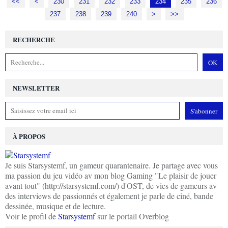
<<
<
200
210
220
230
231
232
233
234
235
236
237
238
239
240
250
>
>>
RECHERCHE
NEWSLETTER
À PROPOS
Je suis Starsystemf, un gameur quarantenaire. Je partage avec vous
ma passion du jeu vidéo av mon blog Gaming "Le plaisir de jouer
avant tout" (http://starsystemf.com/) d'OST, de vies de gameurs av
des interviews de passionnés et également je parle de ciné, bande
dessinée, musique et de lecture.
Voir le profil de
Starsystemf
sur le portail Overblog