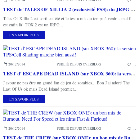
TEST de TALES OF XILLIA 2 (exclusivité PS3): du JRPG bien réalisé mais complexe...
Tales Of Xillia 2 est sorti cet été et le test a mis du temps à venir... mai il
est enfin là! TOX 2 est un JRPG...
EN SAVOIR PLUS
20/12/2014
PUBLIÉ DEPUIS OVERBLOG
…
TEST d' ESCAPE DEAD ISLAND (sur XBOX 360): la version TPS/Cell Shading marche bien aussi!
J'avoue ne pas être un grand fan de jeu de zombies... Bon J'ai adoré The
Last Of Us ok mais Dead Island premier...
EN SAVOIR PLUS
20/12/2014
PUBLIÉ DEPUIS OVERBLOG
…
TEST de THE CREW (sur XBOX ONE): un bon mix de Burnout, Need For Speed et les films Fast & Furious!