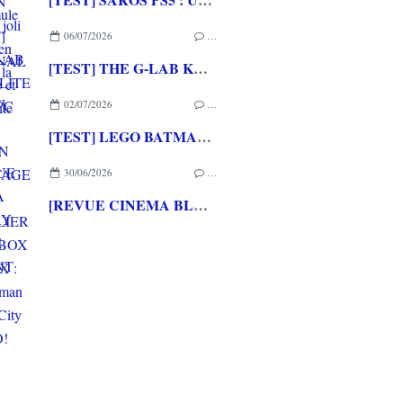
06/07/2026
…
[TEST] THE G-LAB KEYZ ELITE 400 HE PC
02/07/2026
…
[TEST] LEGO BATMAN L'HERITAGE DU CHEVALIER NOIR XBOX SERIES X : C'est Batman Arkham City en LEGO!
30/06/2026
…
[REVUE CINEMA BLU-RAY 4K] THE DESCENT