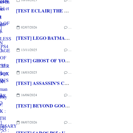
[TEST ECLAIR] THE LEGEND OF NAYUTA BOUNDLESS TRAILS PS4
02/07/2026
…
[TEST] LEGO BATMAN L'HERITAGE DU CHEVALIER NOIR XBOX SERIES X : C'est Batman Arkham City en LEGO!
13/11/2025
…
[TEST] GHOST OF YOTEI PS5 : Un hommage aux films de samurais encore plus beau
18/03/2025
…
[TEST] ASSASSIN'S CREED SHADOWS XBOX SERIES X : Entre modernité et tradition
16/08/2024
…
[TEST] BEYOND GOOD & EVIL 20TH ANNIVERSARY EDITION PS5 : Un joli remaster en attendant la suite
08/07/2026
…
[TEST] SAROS PS5 : Une formule de RETURNAL améliorée et interessante