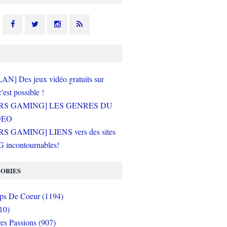
N] Des jeux vidéo gratuits sur
c'est possible !
RS GAMING] LES GENRES DU
DEO
S GAMING] LIENS vers des sites
incontournables!
ORIES
s De Coeur (1194)
10)
es Passions (907)