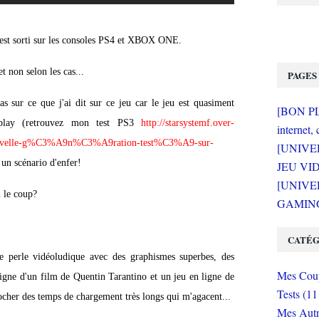
 est sorti sur les consoles PS4 et XBOX ONE.
t non selon les cas...
PAGES
as sur ce que j'ai dit sur ce jeu car le jeu est quasiment
[BON PLA
eplay (retrouvez mon test PS3
http://starsystemf.over-
internet, 
u-nouvelle-g%C3%A9n%C3%A9ration-test%C3%A9-sur-
[UNIVE
 un scénario d'enfer!
JEU VI
[UNIVER
 le coup?
GAMING 
CATÉG
ne perle vidéoludique avec des graphismes superbes, des
Mes Coup
igne d'un film de Quentin Tarantino et un jeu en ligne de
Tests (11
ocher des temps de chargement très longs qui m'agacent...
Mes Autr