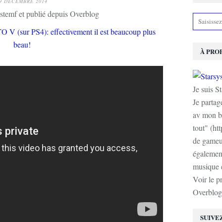
9 DÉCEMBRE 2014
stemf et publié depuis Overblog
À PRO
Je suis S
Je partag
av mon b
tout" (ht
de gameur
également
musique e
Voir le p
Overblog
SUIVE