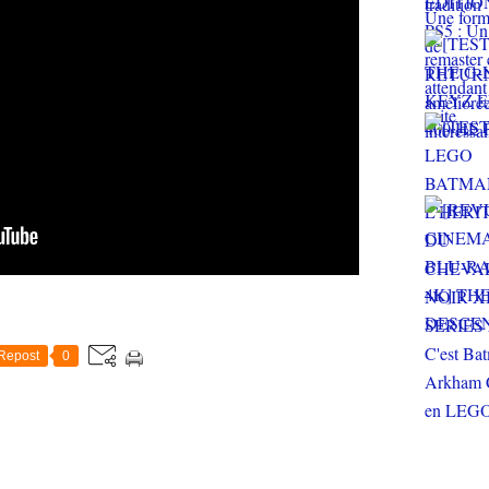
Repost
0