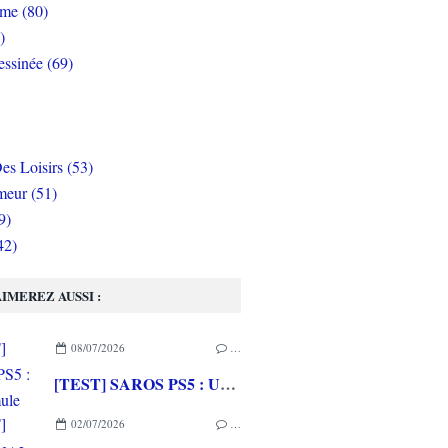
rme (80)
)
ssinée (69)
es Loisirs (53)
eur (51)
9)
42)
IMEREZ AUSSI :
08/07/2026
…
[TEST] SAROS PS5 : Une formule de RETURNAL améliorée et interessante
02/07/2026
…