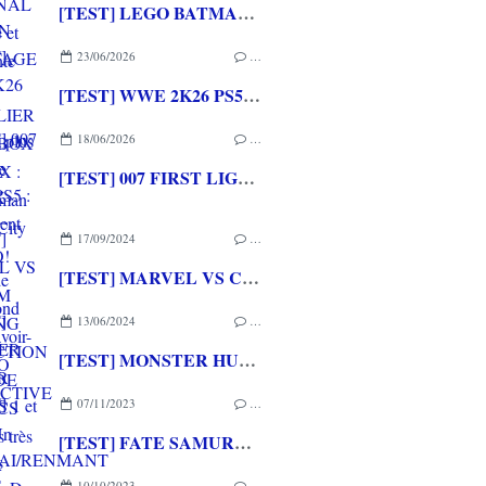
[TEST] LEGO BATMAN L'HERITAGE DU CHEVALIER NOIR XBOX SERIES X : C'est Batman Arkham City en LEGO!
23/06/2026
…
[TEST] WWE 2K26 PS5 : La version la plus aboutie de WWE 2K depuis la pause
18/06/2026
…
[TEST] 007 FIRST LIGHT PS5 : Un excellent épisode original de James Bond avec le savoir-faire de IO INTERACTIVE
17/09/2024
…
[TEST] MARVEL VS CAPCOM FIGHTING COLLECTION : ARCADE CLASSICS PS4 : Des très bons jeux vidéo sortis en arcade de retour à la maison!
13/06/2024
…
[TEST] MONSTER HUNTER STORIES 1 et 2 PS4 : Un retour des chevaucheurs de monstres sublime et passionnant
07/11/2023
…
[TEST] FATE SAMURAI/RENMANT PS4/PS5 : Du visual novel et du musou pour les fans de la saga
10/10/2023
…