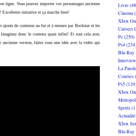
 en ligne. Vous pouvez importer vos personnages ancienne
Livre (48
Cinema (
xcellente initiative et ça marche bien!
Xbox On
s ajouts de contenus au fur et à mesure par Rockstar et les
Univers 
! Imaginez donc le contenu quasi infini! Et tout cela avec
Pc (250)
 ancienne version, faites vous une idée avec la vidéo qui
Ps4 (234
Blu-Ray 
Interview
La Parol
Courses 
Ps5 (129
Xbox On
Metropol
Sports (1
Actualité
Xbox Ser
Blu-Ray 