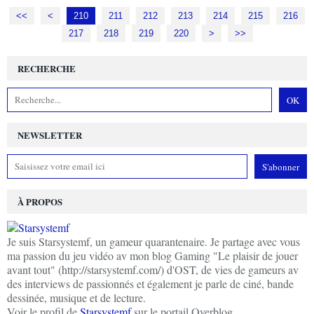
<<
<
200
210
211
212
213
214
215
216
217
218
219
220
230
240
250
>
>>
RECHERCHE
NEWSLETTER
À PROPOS
Je suis Starsystemf, un gameur quarantenaire. Je partage avec vous
ma passion du jeu vidéo av mon blog Gaming "Le plaisir de jouer
avant tout" (http://starsystemf.com/) d'OST, de vies de gameurs av
des interviews de passionnés et également je parle de ciné, bande
dessinée, musique et de lecture.
Voir le profil de
Starsystemf
sur le portail Overblog