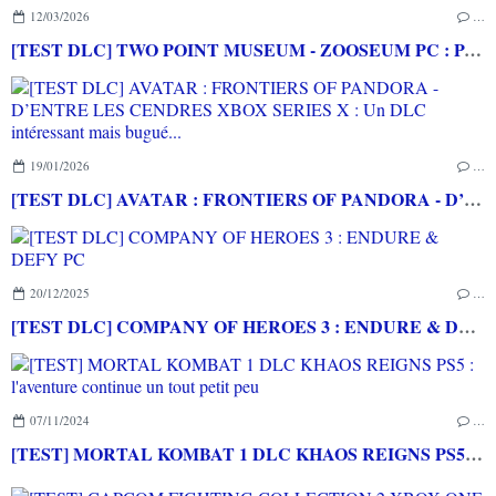
12/03/2026
…
[TEST DLC] TWO POINT MUSEUM - ZOOSEUM PC : Pour un musée plus vivant mais imprévisible et c'est tant mieux!
19/01/2026
…
[TEST DLC] AVATAR : FRONTIERS OF PANDORA - D’ENTRE LES CENDRES XBOX SERIES X : Un DLC intéressant mais bugué...
20/12/2025
…
[TEST DLC] COMPANY OF HEROES 3 : ENDURE & DEFY PC
07/11/2024
…
[TEST] MORTAL KOMBAT 1 DLC KHAOS REIGNS PS5 : l'aventure continue un tout petit peu