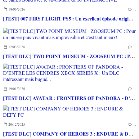
18/06/2026
…
[TEST] 007 FIRST LIGHT PS5 : Un excellent épisode original de James Bond avec le savoir-faire de IO INTERACTIVE
12/03/2026
…
[TEST DLC] TWO POINT MUSEUM - ZOOSEUM PC : Pour un musée plus vivant mais imprévisible et c'est tant mieux!
19/01/2026
…
[TEST DLC] AVATAR : FRONTIERS OF PANDORA - D’ENTRE LES CENDRES XBOX SERIES X : Un DLC intéressant mais bugué...
20/12/2025
…
[TEST DLC] COMPANY OF HEROES 3 : ENDURE & DEFY PC