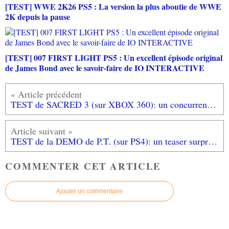
[TEST] WWE 2K26 PS5 : La version la plus aboutie de WWE
2K depuis la pause
[TEST] 007 FIRST LIGHT PS5 : Un excellent épisode original
de James Bond avec le savoir-faire de IO INTERACTIVE
TEST de SACRED 3 (sur XBOX 360): un concurrent sérieux à Diablo III?
TEST de la DEMO de P.T. (sur PS4): un teaser surprise qui annonce le jeu le plus flippant de l'histoire du jeu vidéo!
COMMENTER CET ARTICLE
Ajouter un commentaire