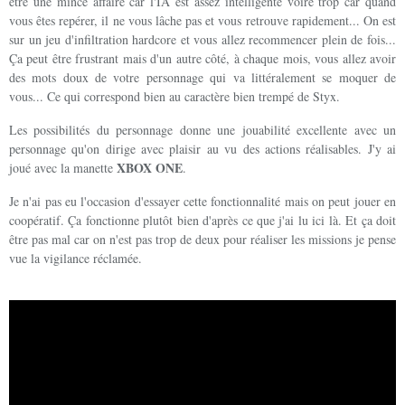
être une mince affaire car l'IA est assez intelligente voire trop car quand
vous êtes repérer, il ne vous lâche pas et vous retrouve rapidement... On est
sur un jeu d'infiltration hardcore et vous allez recommencer plein de fois...
Ça peut être frustrant mais d'un autre côté, à chaque mois, vous allez avoir
des mots doux de votre personnage qui va littéralement se moquer de
vous... Ce qui correspond bien au caractère bien trempé de Styx.
Les possibilités du personnage donne une jouabilité excellente avec un
personnage qu'on dirige avec plaisir au vu des actions réalisables. J'y ai
XBOX ONE
joué avec la manette
.
Je n'ai pas eu l'occasion d'essayer cette fonctionnalité mais on peut jouer en
coopératif. Ça fonctionne plutôt bien d'après ce que j'ai lu ici là. Et ça doit
être pas mal car on n'est pas trop de deux pour réaliser les missions je pense
vue la vigilance réclamée.