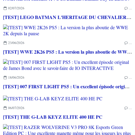
02/07/2026
…
[TEST] LEGO BATMAN L'HERITAGE DU CHEVALIER NOIR XBOX SERIES X : C'est Batman Arkham City en LEGO!
23/06/2026
…
[TEST] WWE 2K26 PS5 : La version la plus aboutie de WWE 2K depuis la pause
18/06/2026
…
[TEST] 007 FIRST LIGHT PS5 : Un excellent épisode original de James Bond avec le savoir-faire de IO INTERACTIVE
06/07/2026
…
[TEST] THE G-LAB KEYZ ELITE 400 HE PC