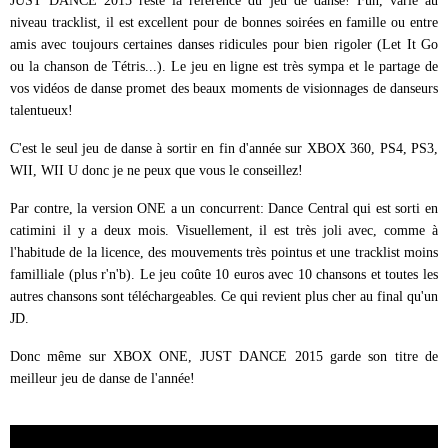
JUST DANCE 2015 reste la référence du jeu de danse! Fun, varié au
niveau tracklist, il est excellent pour de bonnes soirées en famille ou entre
amis avec toujours certaines danses ridicules pour bien rigoler (Let It Go
ou la chanson de Tétris...). Le jeu en ligne est très sympa et le partage de
vos vidéos de danse promet des beaux moments de visionnages de danseurs
talentueux!
C'est le seul jeu de danse à sortir en fin d'année sur XBOX 360, PS4, PS3,
WII, WII U donc je ne peux que vous le conseillez!
Par contre, la version ONE a un concurrent: Dance Central qui est sorti en
catimini il y a deux mois. Visuellement, il est très joli avec, comme à
l'habitude de la licence, des mouvements très pointus et une tracklist moins
familliale (plus r'n'b). Le jeu coûte 10 euros avec 10 chansons et toutes les
autres chansons sont téléchargeables. Ce qui revient plus cher au final qu'un
JD.
Donc même sur XBOX ONE, JUST DANCE 2015 garde son titre de
meilleur jeu de danse de l'année!