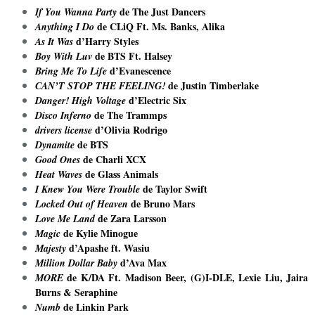
de
The Just Dancers
If You Wanna Party
de
CLiQ Ft. Ms. Banks, Alika
Anything I Do
d
’Harry Styles
As It Was
de
BTS Ft. Halsey
Boy With Luv
d
’Evanescence
Bring Me To Life
de
Justin Timberlake
CAN’T STOP THE FEELING!
d’
Electric Six
Danger! High Voltage
de
The Trammps
Disco Inferno
d
’Olivia Rodrigo
drivers license
de
BTS
Dynamite
de
Charli XCX
Good Ones
de
Glass Animals
Heat Waves
de
Taylor Swift
I Knew You Were Trouble
de
Bruno Mars
Locked Out of Heaven
de
Zara Larsson
Love Me Land
de
Kylie Minogue
Magic
d
’Apashe ft. Wasiu
Majesty
d
’Ava Max
Million Dollar Baby
de
K/DA Ft. Madison Beer, (G)I-DLE, Lexie Liu, Jaira
MORE
Burns & Seraphine
de
Linkin Park
Numb