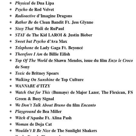
de
Dua Lipa
Physical
de
Red Velvet
Psycho
d’
Imagine Dragons
Radioactive
de
Clean Bandit Ft. Jess Glynne
Rather Be
de
RuPaul
Sissy That Walk
de
The Kid LAROI & Justin Bieber
STAY
d’Ava Max
Sweet but Psycho
de Lady Gaga Ft. Beyoncé
Telephone
de
Billie Eilish
Therefore I Am
de
Shawn Mendes, issue du film
Top Of The World
Enzo le Croco
de Sony
de
Britney Spears
Toxic
de
Top Culture
Walking On Sunshine
d
’ITZY
WANNABE
(Bumaye)
de
Major Lazer, The Flexican, FS
Watch Out for This
Green & Busy Signal
du film
We Don’t Talk About Bruno
Encanto
de
Bea Miller
Playground
d
’Apashe Ft. Alina Pash
Witch
de
Doja Cat
Woman
de
The Sunlight Shakers
Wouldn’t It Be Nice