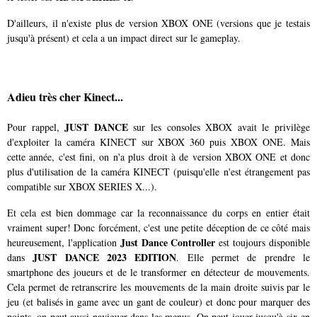
D'ailleurs, il n'existe plus de version XBOX ONE (versions que je testais
jusqu'à présent) et cela a un impact direct sur le gameplay.
Adieu très cher Kinect...
JUST DANCE
Pour rappel,
sur les consoles XBOX avait le privilège
d'exploiter la caméra KINECT sur XBOX 360 puis XBOX ONE. Mais
cette année, c'est fini, on n'a plus droit à de version XBOX ONE et donc
plus d'utilisation de la caméra KINECT (puisqu'elle n'est étrangement pas
compatible sur XBOX SERIES X...).
Et cela est bien dommage car la reconnaissance du corps en entier était
vraiment super! Donc forcément, c'est une petite déception de ce côté mais
Just Dance Controller
heureusement, l'application
est toujours disponible
JUST DANCE 2023 EDITION
dans
. Elle permet de prendre le
smartphone des joueurs et de le transformer en détecteur de mouvements.
Cela permet de retranscrire les mouvements de la main droite suivis par le
jeu (et balisés in game avec un gant de couleur) et donc pour marquer des
points, on peut aussi naviguer dans les menus. On peut jouer jusqu'à six en