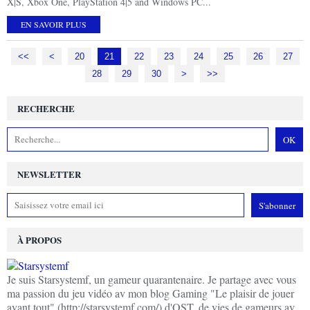
X|S, Xbox One, PlayStation 4|5 and Windows PC...
EN SAVOIR PLUS
<<
<
10
20
21
22
23
24
25
26
27
28
29
30
40
50
60
70
80
90
100
>
>>
RECHERCHE
NEWSLETTER
À PROPOS
Je suis Starsystemf, un gameur quarantenaire. Je partage avec vous
ma passion du jeu vidéo av mon blog Gaming "Le plaisir de jouer
avant tout" (http://starsystemf.com/) d'OST, de vies de gameurs av