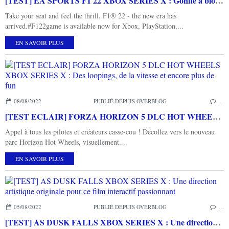
[TEST] EA SPORTS F1 22 XBOX SERIES X : Gonflé à bloc pour cette nouvelle saison?
Take your seat and feel the thrill. F1® 22 - the new era has
arrived.#F122game is available now for Xbox, PlayStation,...
EN SAVOIR PLUS
08/08/2022
PUBLIÉ DEPUIS OVERBLOG
…
[TEST ECLAIR] FORZA HORIZON 5 DLC HOT WHEELS XBOX SERIES X : Des loopings, de la vitesse et encore plus de fun
Appel à tous les pilotes et créateurs casse-cou ! Décollez vers le nouveau
parc Horizon Hot Wheels, visuellement...
EN SAVOIR PLUS
05/08/2022
PUBLIÉ DEPUIS OVERBLOG
…
[TEST] AS DUSK FALLS XBOX SERIES X : Une direction artistique originale pour ce film interactif passionnant