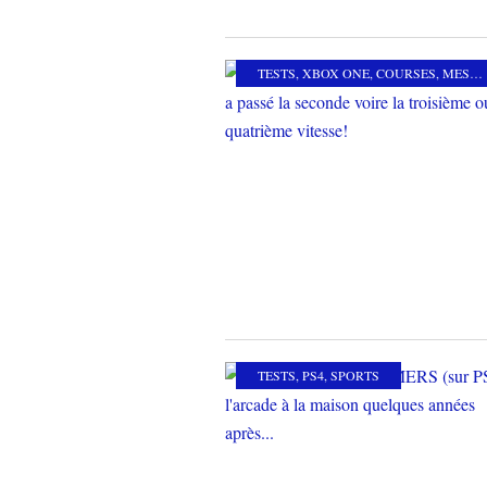
TESTS
,
XBOX ONE
,
COURSES
,
MES COUPS DE COEUR
TESTS
,
PS4
,
SPORTS