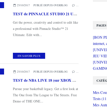
25/10/2017
PUBLIÉ DEPUIS OVERBLOG
…
TEST de PINNACLE STUDIO 21 ULTIMATE (sur PC)
Get the power, creativity and control to edit like
PAGES
a professional with Pinnacle Studio™ 21
Ultimate. Edit with...
[BON PLA
internet, 
[UNIVE
JEU VI
EN SAVOIR PLUS
[UNIVER
GAMING 
25/10/2017
PUBLIÉ DEPUIS OVERBLOG
…
TEST de NBA LIVE 18 (sur XBOX ONE) une longue pause pour mieux repartir ?
CATÉG
Pursue your basketball legacy. Get a first look at
Mes Coup
The One from The League to The Streets. Free
Tests (11
Demo of THE ONE...
Mes Autr