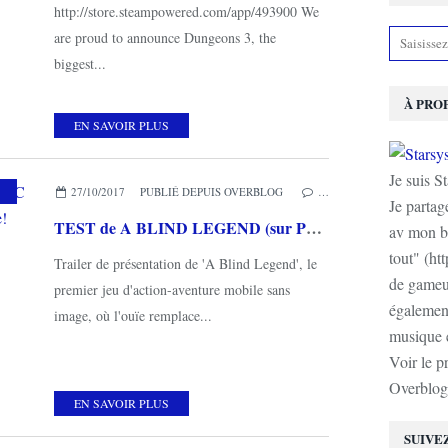
http://store.steampowered.com/app/493900 We
are proud to announce Dungeons 3, the
biggest...
À PRO
EN SAVOIR PLUS
Je suis S
27/10/2017
PUBLIÉ DEPUIS OVERBLOG
…
Je partag
TEST de A BLIND LEGEND (sur PC et ANDROID): une expérience inédite!
av mon b
tout" (ht
Trailer de présentation de 'A Blind Legend', le
de gameur
premier jeu d'action-aventure mobile sans
également
image, où l'ouïe remplace...
musique e
Voir le p
Overblog
EN SAVOIR PLUS
SUIVE