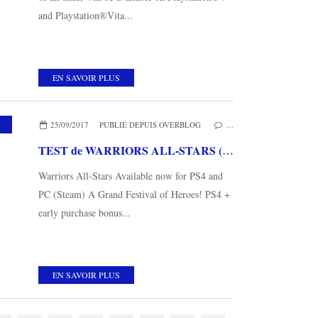
and Playstation®Vita...
EN SAVOIR PLUS
25/09/2017
PUBLIÉ DEPUIS OVERBLOG
…
TEST de WARRIORS ALL-STARS (sur PS4): un menu Best Of Musô
Warriors All-Stars Available now for PS4 and
PC (Steam) A Grand Festival of Heroes! PS4 +
early purchase bonus...
EN SAVOIR PLUS