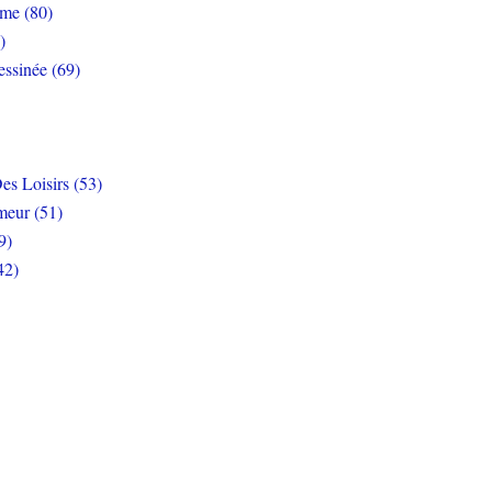
rme (80)
)
ssinée (69)
es Loisirs (53)
eur (51)
9)
42)