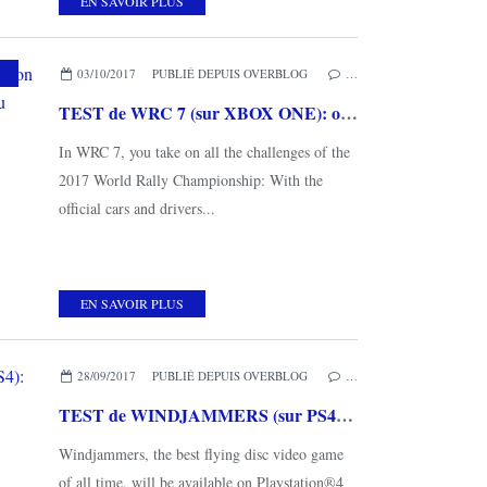
EN SAVOIR PLUS
03/10/2017
PUBLIÉ DEPUIS OVERBLOG
…
TEST de WRC 7 (sur XBOX ONE): on a passé la seconde voire la troisième ou quatrième vitesse!
In WRC 7, you take on all the challenges of the
2017 World Rally Championship: With the
official cars and drivers...
EN SAVOIR PLUS
28/09/2017
PUBLIÉ DEPUIS OVERBLOG
…
TEST de WINDJAMMERS (sur PS4): l'arcade à la maison quelques années après...
Windjammers, the best flying disc video game
of all time, will be available on Playstation®4