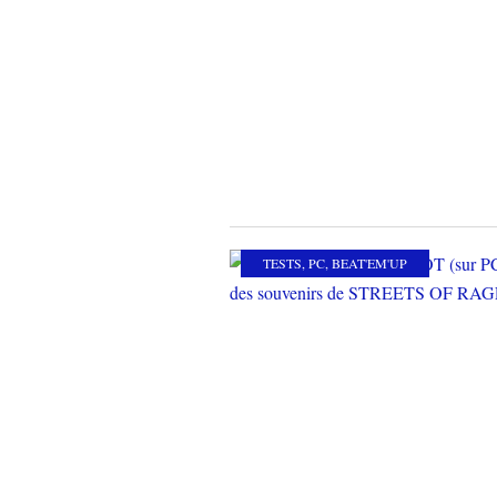
TESTS
,
PC
,
BEAT'EM'UP