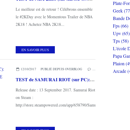
Plate-Fo
Le meilleur est de retour ! Célébrons ensemble
Geek (77
le #2KDay avec le Momentous Trailer de NBA
Bande De
2K18 ! Achetez NBA 2K18...
Fps (66)
Upv (65)
Tps (58)
L'école D
EN SAVOIR PLUS
Papa Gam
Plaion (4
12/10/2017
PUBLIÉ DEPUIS OVERBLOG
…
Arcade (
TEST de SAMURAI RIOT (sur PC): des souvenirs de STREETS OF RAGE
Release date : 13 September 2017. Samurai Riot
on Steam :
http://store.steampowered.com/app/658790/Samurai_Riot/...