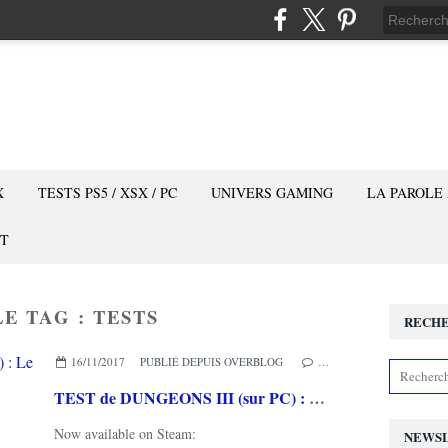
X
TESTS PS5 / XSX / PC
UNIVERS GAMING
LA PAROLE
T
E TAG : TESTS
RECH
16/11/2017
PUBLIÉ DEPUIS OVERBLOG
…
TEST de DUNGEONS III (sur PC) : Le Mal(e) est de retour...
Now available on Steam:
NEWS