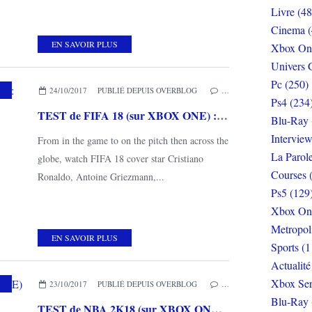
Livre (48
Cinema (
EN SAVOIR PLUS
Xbox On
Univers 
Pc (250)
24/10/2017
PUBLIÉ DEPUIS OVERBLOG
…
Ps4 (234
TEST de FIFA 18 (sur XBOX ONE) : It’s always in the game! (but…)
Blu-Ray 
Interview
From in the game to on the pitch then across the
La Parol
globe, watch FIFA 18 cover star Cristiano
Courses 
Ronaldo, Antoine Griezmann,...
Ps5 (129
Xbox On
Metropol
EN SAVOIR PLUS
Sports (1
Actualité
Xbox Ser
23/10/2017
PUBLIÉ DEPUIS OVERBLOG
…
Blu-Ray 
TEST de NBA 2K18 (sur XBOX ONE) : encore plus haut, encore plus fort