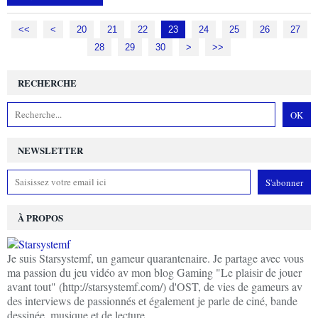
<<
<
10
20
21
22
23
24
25
26
27
28
29
30
40
50
60
70
80
90
100
>
>>
RECHERCHE
NEWSLETTER
À PROPOS
Je suis Starsystemf, un gameur quarantenaire. Je partage avec vous
ma passion du jeu vidéo av mon blog Gaming "Le plaisir de jouer
avant tout" (http://starsystemf.com/) d'OST, de vies de gameurs av
des interviews de passionnés et également je parle de ciné, bande
dessinée, musique et de lecture.