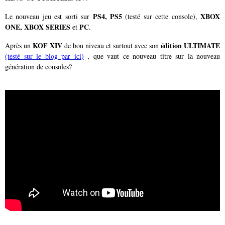
PS4, PS5
XBOX
Le nouveau jeu est sorti sur
(testé sur cette console),
ONE, XBOX SERIES
PC
et
.
KOF XIV
édition ULTIMATE
Après un
de bon niveau et surtout avec son
(testé sur le blog par ici)
, que vaut ce nouveau titre sur la nouveau
génération de consoles?