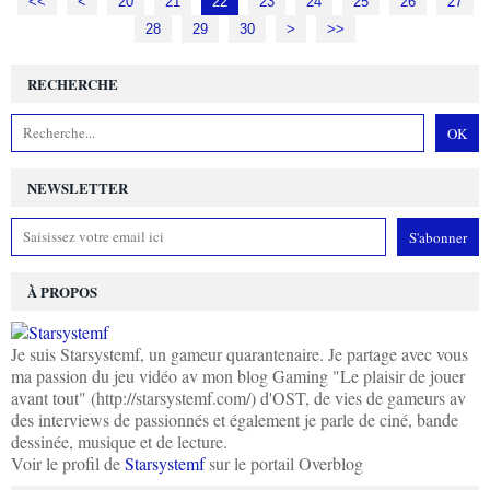
<<
<
10
20
21
22
23
24
25
26
27
28
29
30
40
50
60
70
80
90
>
>>
RECHERCHE
NEWSLETTER
À PROPOS
Je suis Starsystemf, un gameur quarantenaire. Je partage avec vous
ma passion du jeu vidéo av mon blog Gaming "Le plaisir de jouer
avant tout" (http://starsystemf.com/) d'OST, de vies de gameurs av
des interviews de passionnés et également je parle de ciné, bande
dessinée, musique et de lecture.
Voir le profil de
Starsystemf
sur le portail Overblog