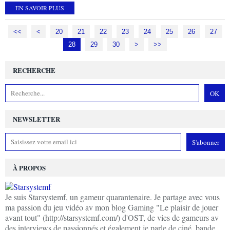
EN SAVOIR PLUS
<<
<
10
20
21
22
23
24
25
26
27
28
29
30
40
50
60
70
80
90
>
>>
RECHERCHE
NEWSLETTER
À PROPOS
Je suis Starsystemf, un gameur quarantenaire. Je partage avec vous
ma passion du jeu vidéo av mon blog Gaming "Le plaisir de jouer
avant tout" (http://starsystemf.com/) d'OST, de vies de gameurs av
des interviews de passionnés et également je parle de ciné, bande