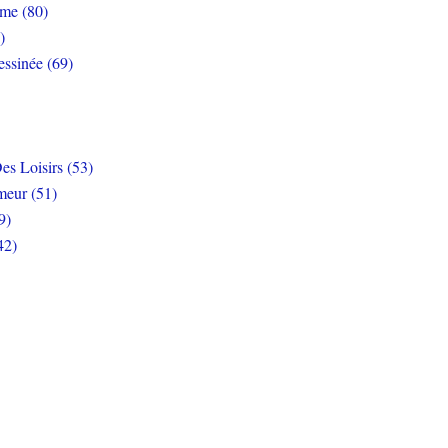
rme (80)
)
ssinée (69)
es Loisirs (53)
eur (51)
9)
42)