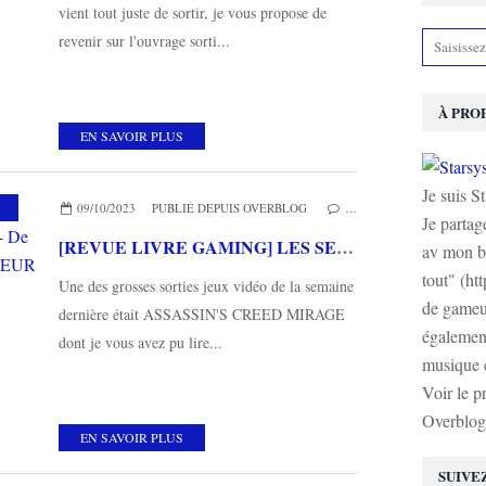
vient tout juste de sortir, je vous propose de
revenir sur l'ouvrage sorti...
À PRO
EN SAVOIR PLUS
Je suis S
,
MES COUPS DE COEUR
,
THIRD EDITIONS
09/10/2023
PUBLIÉ DEPUIS OVERBLOG
…
Je partag
[REVUE LIVRE GAMING] LES SECRETS D'ASSASSIN'S CREED - De 2007 à 2014: l'envol de Thomas MEREUR chez THIRD EDITIONS
av mon b
tout" (ht
Une des grosses sorties jeux vidéo de la semaine
de gameur
dernière était ASSASSIN'S CREED MIRAGE
également
dont je vous avez pu lire...
musique e
Voir le p
Overblog
EN SAVOIR PLUS
SUIVE