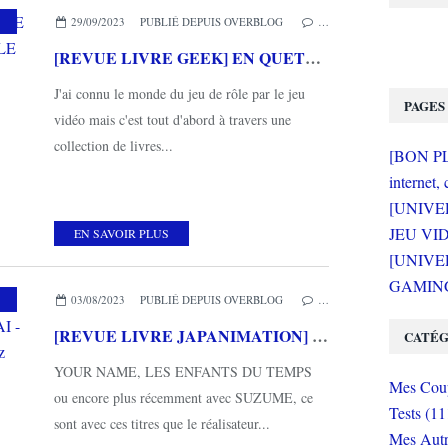
,
MES COUPS DE COEUR
,
THIRD EDITIONS
29/09/2023
PUBLIÉ DEPUIS OVERBLOG
…
[REVUE LIVRE GEEK] EN QUETE DES LIVRES DONT VOUS ETES LE HEROS chez THIRD EDITIONS
J'ai connu le monde du jeu de rôle par le jeu
PAGES
vidéo mais c'est tout d'abord à travers une
collection de livres...
[BON PLA
internet, 
[UNIVE
JEU VI
EN SAVOIR PLUS
[UNIVER
GAMING 
,
MES COUPS DE COEUR
,
THIRD EDITIONS
03/08/2023
PUBLIÉ DEPUIS OVERBLOG
…
[REVUE LIVRE JAPANIMATION] L'OEUVRE DE MAKOTO SHINKAI - L'orfèvre de l'animation japonaise chez THIRD EDITIONS
CATÉG
YOUR NAME, LES ENFANTS DU TEMPS
Mes Coup
ou encore plus récemment avec SUZUME, ce
Tests (11
sont avec ces titres que le réalisateur...
Mes Autr