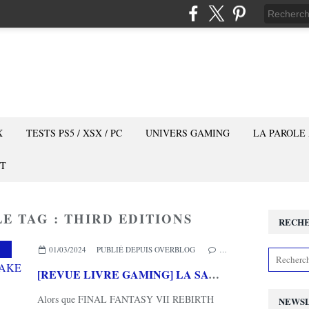
X
TESTS PS5 / XSX / PC
UNIVERS GAMING
LA PAROLE
T
E TAG : THIRD EDITIONS
RECH
,
THIRD EDITIONS
01/03/2024
PUBLIÉ DEPUIS OVERBLOG
…
[REVUE LIVRE GAMING] LA SAGA FINAL FANTASY VII REMAKE de Pierre LOVATI chez THIRD EDITIONS
Alors que FINAL FANTASY VII REBIRTH
NEWS