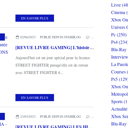
Livre (48
Cinema (
EN SAVOIR PLUS
Xbox On
Univers 
Pc (250)
,
MES COUPS DE COEUR
,
THIRD EDITIONS
02/06/2023
PUBLIÉ DEPUIS OVERBLOG
…
Ps4 (234
[REVUE LIVRE GAMING] L'histoire officielle de STREET FIGHTER racontée par ses créateurs chez THIRD EDITIONS
Blu-Ray 
Interview
Aujourd'hui est un jour spécial pour la licence
La Parol
STREET FIGHTER puisqu'elle est de retour
Courses 
avec STREET FIGHTER 6...
Ps5 (129
Xbox On
Metropol
EN SAVOIR PLUS
Sports (1
Actualité
Xbox Ser
,
MES COUPS DE COEUR
,
THIRD EDITIONS
23/03/2023
PUBLIÉ DEPUIS OVERBLOG
…
Blu-Ray 
[REVUE LIVRE GAMING] LES HISTOIRES DE PRINCE OF PERSIA - Les 1001 vies d'une icône chez THIRD EDITIONS