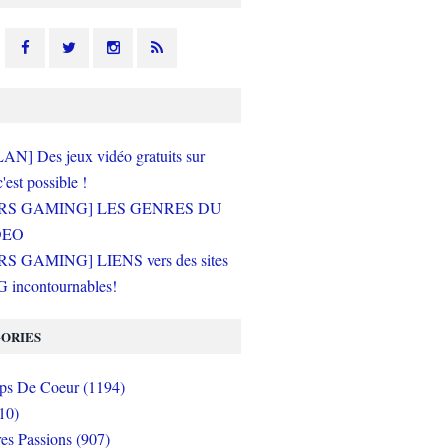
N] Des jeux vidéo gratuits sur
c'est possible !
RS GAMING] LES GENRES DU
DEO
S GAMING] LIENS vers des sites
incontournables!
ORIES
s De Coeur (1194)
10)
es Passions (907)