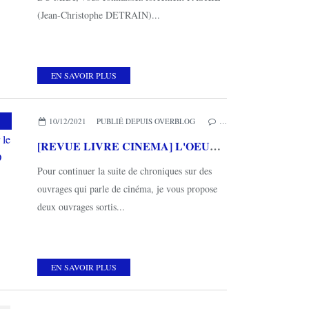
(Jean-Christophe DETRAIN)...
EN SAVOIR PLUS
,
THIRD EDITIONS
10/12/2021
PUBLIÉ DEPUIS OVERBLOG
…
[REVUE LIVRE CINEMA] L'OEUVRE DES WACHOWSKI par le Ciné-Club de M. Bobine chez THIRD EDITIONS
Pour continuer la suite de chroniques sur des
ouvrages qui parle de cinéma, je vous propose
deux ouvrages sortis...
EN SAVOIR PLUS