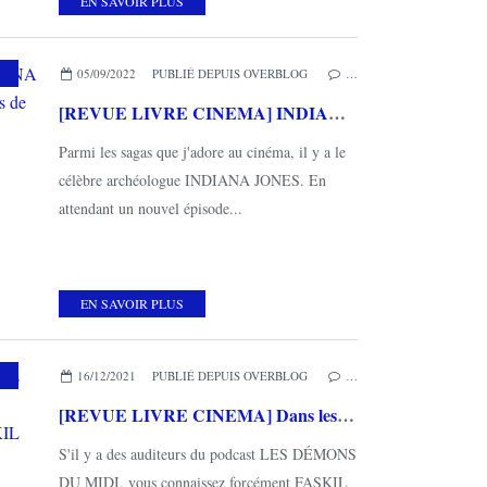
EN SAVOIR PLUS
,
MES COUPS DE COEUR
,
THIRD EDITIONS
05/09/2022
PUBLIÉ DEPUIS OVERBLOG
…
[REVUE LIVRE CINEMA] INDIANA JONES - Explorateur des temps passés de Romain DASNOY chez THIRD EDITIONS
Parmi les sagas que j'adore au cinéma, il y a le
célèbre archéologue INDIANA JONES. En
attendant un nouvel épisode...
EN SAVOIR PLUS
,
THIRD EDITIONS
16/12/2021
PUBLIÉ DEPUIS OVERBLOG
…
[REVUE LIVRE CINEMA] Dans les coulisses du MARVEL CINEMATIC UNIVERSE Volumes 1 et 2 de FASKIL chez THIRD EDITIONS
S'il y a des auditeurs du podcast LES DÉMONS
DU MIDI, vous connaissez forcément FASKIL