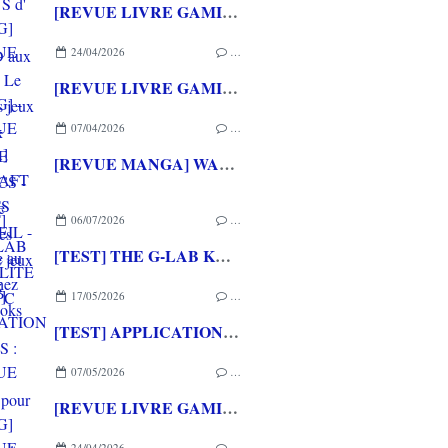
[REVUE LIVRE GAMING] PRESS START - Le Japon des jeux vidéo aux éditions NUINUI
24/04/2026
…
[REVUE LIVRE GAMING] - RETRO - ARCADE CLASSICS - La grande histoire des bornes de jeux vidéo aux éditions CASA
07/04/2026
…
[REVUE MANGA] WARCRAFT LE PUITS DE SOLEIL - La chasse au dragon chez Mana Books
06/07/2026
…
[TEST] THE G-LAB KEYZ ELITE 400 HE PC
17/05/2026
…
[TEST] APPLICATION QWARGS : une appli française pour gérer sa collection de jeux vidéo prometteuse!
07/05/2026
…
[REVUE LIVRE GAMING] PRESS START - Le Japon des jeux vidéo aux éditions NUINUI
24/04/2026
…