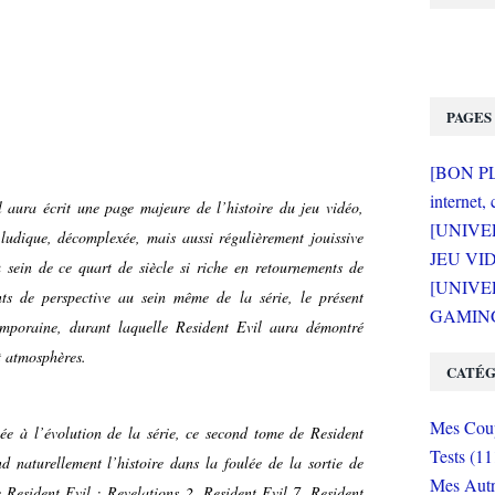
PAGES
[BON PLA
internet, 
 aura écrit une page majeure de l’histoire du jeu vidéo,
[UNIVE
udique, décomplexée, mais aussi régulièrement jouissive
JEU VI
 sein de ce quart de siècle si riche en retournements de
[UNIVER
nts de perspective au sein même de la série, le présent
GAMING 
emporaine, durant laquelle Resident Evil aura démontré
t atmosphères.
CATÉG
Mes Coup
ée à l’évolution de la série, ce second tome de Resident
Tests (11
naturellement l’histoire dans la foulée de la sortie de
Mes Autr
e Resident Evil : Revelations 2, Resident Evil 7, Resident