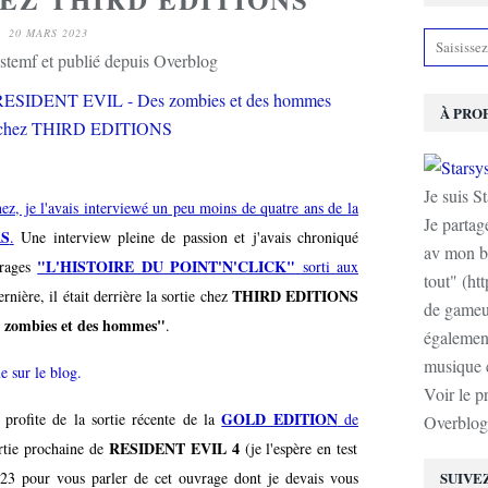
20 MARS 2023
stemf et publié depuis Overblog
À PRO
Je suis S
ez, je l'avais interviewé un peu moins de quatre ans de la
Je partag
S
.
Une interview pleine de passion et j'avais chroniqué
av mon b
"L'HISTOIRE DU POINT'N'CLICK"
vrages
sorti aux
tout" (ht
THIRD EDITIONS
rnière, il était derrière la sortie chez
de gameur
zombies et des hommes"
.
également
musique e
e sur le blog.
Voir le p
GOLD EDITION
e profite de la sortie récente de la
de
Overblog
RESIDENT EVIL 4
rtie prochaine de
(je l'espère en test
23 pour vous parler de cet ouvrage dont je devais vous
SUIVE