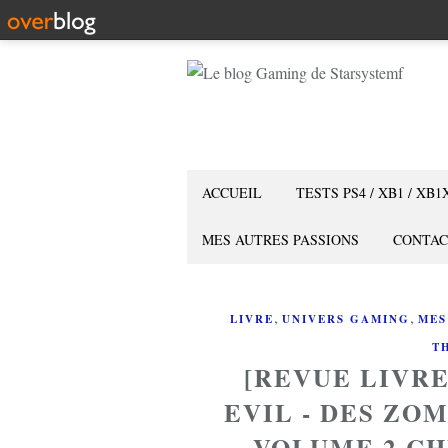
ACCUEIL
TESTS PS4 / XB1 / XB1
MES AUTRES PASSIONS
CONTAC
,
,
LIVRE
UNIVERS GAMING
MES
T
[REVUE LIVR
EVIL - DES ZO
VOLUME 2 CH