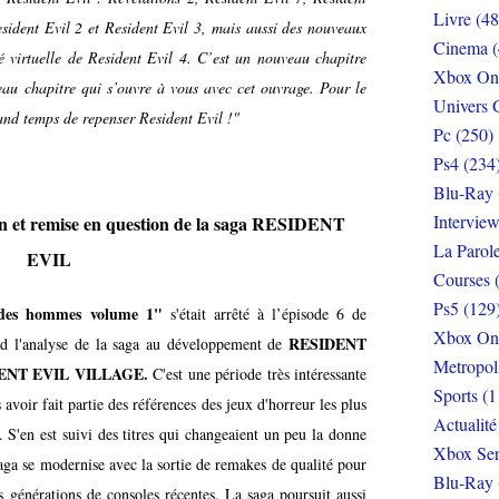
Livre (48
sident Evil 2 et Resident Evil 3, mais aussi des nouveaux
Cinema (
é virtuelle de Resident Evil 4. C’est un nouveau chapitre
Xbox On
eau chapitre qui s’ouvre à vous avec cet ouvrage. Pour le
Univers 
and temps de repenser Resident Evil !"
Pc (250)
Ps4 (234
Blu-Ray 
Interview
on et remise en question de la saga RESIDENT
La Parol
EVIL
Courses 
Ps5 (129
des hommes volume 1"
s'était arrêté à l’épisode 6 de
Xbox On
RESIDENT
d l'analyse de la saga au développement de
Metropol
ENT EVIL VILLAGE.
C'est une période très intéressante
Sports (1
s avoir fait partie des références des jeux d'horreur les plus
Actualité
eu. S'en est suivi des titres qui changeaient un peu la donne
Xbox Ser
 se modernise avec la sortie de remakes de qualité pour
Blu-Ray 
s générations de consoles récentes. La saga poursuit aussi