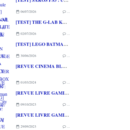
06/07/2026
…
[TEST] THE G-LAB KEYZ ELITE 400 HE PC
02/07/2026
…
[TEST] LEGO BATMAN L'HERITAGE DU CHEVALIER NOIR XBOX SERIES X : C'est Batman Arkham City en LEGO!
30/06/2026
…
[REVUE CINEMA BLU-RAY 4K] THE DESCENT
01/03/2024
…
[REVUE LIVRE GAMING] LA SAGA FINAL FANTASY VII REMAKE de Pierre LOVATI chez THIRD EDITIONS
09/10/2023
…
[REVUE LIVRE GAMING] LES SECRETS D'ASSASSIN'S CREED - De 2007 à 2014: l'envol de Thomas MEREUR chez THIRD EDITIONS
29/09/2023
…