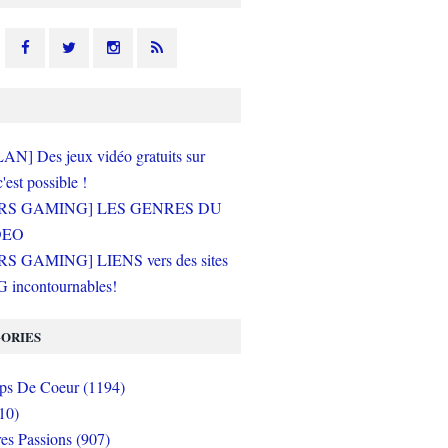
N] Des jeux vidéo gratuits sur
c'est possible !
RS GAMING] LES GENRES DU
DEO
S GAMING] LIENS vers des sites
incontournables!
ORIES
s De Coeur (1194)
10)
es Passions (907)