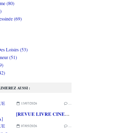
rme (80)
)
ssinée (69)
es Loisirs (53)
eur (51)
9)
42)
IMEREZ AUSSI :
13/07/2026
…
[REVUE LIVRE CINEMA] FAST & FURIOUS d' Arnaud BRIAND aux éditions CASA
07/05/2026
…