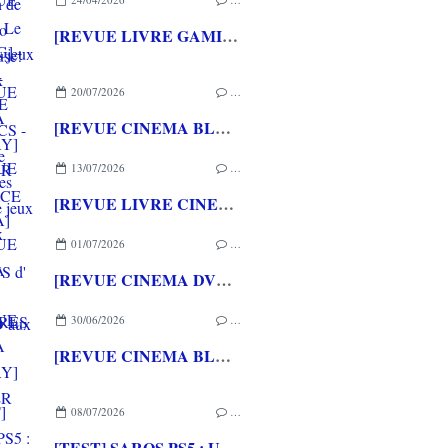
[REVUE LIVRE GAMING] - RETRO - ARCADE CLASSICS - La grande histoire des bornes de jeux vidéo aux éditions CASA
20/07/2026
…
[REVUE CINEMA BLU-RAY] LA TOUR DE GLACE
13/07/2026
…
[REVUE LIVRE CINEMA] FAST & FURIOUS d' Arnaud BRIAND aux éditions CASA
01/07/2026
…
[REVUE CINEMA DVD] COUTURES
30/06/2026
…
[REVUE CINEMA BLU-RAY] SHELTER
08/07/2026
…
[TEST] SAROS PS5 : Une formule de RETURNAL améliorée et interessante