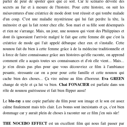
parler de peur de spoiler quoi que ce soit. Car le scénario dévoile des
secrets au fur et à mesure de l'histoire. Pour cette histoire, on suit les
mésaventures d'une créatrice de mode dont tout réussit et qui tombe malade
d'un coup. C'est une maladie mystérieuse qui lui fait perdre la tête, la
mémoire et qui la fait rester chez elle. Son mari et sa fille sont désemparés
et rien ne s'arrange. Mais, un jour, une nounou qui vient des Philippines et
dont ils ignoraient l'arrivée malgré le fait que cette femme dit que c'est la
créatrice de mode qui l'ait appelé débarque chez eux et s'installe. Cette
nounou fait du bien à cette femme grâce à de la médecine traditionnelle et
à force de faire connaissance grâce aux histoires qu'elle raconte, on apprend
comment elle a acquis toutes ses connaissances et d'où elle vient... Mais...
je n'en dirais pas plus pour que vous découvriez ce film à l'ambiance
pesante, stressante car on a peur pour cette famille et cette nounou qui
Eva GREEN
cache bien des choses... Ça vire même au film d'horreur.
Chai FONACIER
change de style et ça lui va bien.
est parfaite dans son
rôle de nounou guérisseuse et fait bien flipper aussi!
blu-ray
Le
a une copie parfaite du film pour son image et le son est assez
calme finalement mais très clair. Les bonus sont inexistants et ça, c'est bien
dommage car y aurait plein de choses à raconter sur ce film j'en suis sûr!
THE NOCEBO EFFECT
est un excellent film qui nous fait passer par