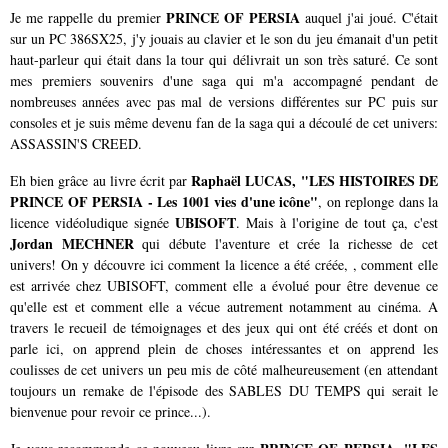
PRINCE OF PERSIA
Je me rappelle du premier
auquel j'ai joué. C'était
sur un PC 386SX25, j'y jouais au clavier et le son du jeu émanait d'un petit
haut-parleur qui était dans la tour qui délivrait un son très saturé. Ce sont
mes premiers souvenirs d'une saga qui m'a accompagné pendant de
nombreuses années avec pas mal de versions différentes sur PC puis sur
consoles et je suis même devenu fan de la saga qui a découlé de cet univers:
ASSASSIN'S CREED.
Raphaël LUCAS, "LES HISTOIRES DE
Eh bien grâce au livre écrit par
PRINCE OF PERSIA - Les 1001 vies d'une icône"
, on replonge dans la
UBISOFT
licence vidéoludique signée
. Mais à l'origine de tout ça, c'est
Jordan MECHNER
qui débute l'aventure et crée la richesse de cet
univers! On y découvre ici comment la licence a été créée, , comment elle
est arrivée chez UBISOFT, comment elle a évolué pour être devenue ce
qu'elle est et comment elle a vécue autrement notamment au cinéma. A
travers le recueil de témoignages et des jeux qui ont été créés et dont on
parle ici, on apprend plein de choses intéressantes et on apprend les
coulisses de cet univers un peu mis de côté malheureusement (en attendant
toujours un remake de l'épisode des SABLES DU TEMPS qui serait le
bienvenue pour revoir ce prince...).