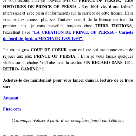
PRINCE OF PERSIA, "LES
Je vous recommande ce nouveau livre sur
HISTOIRES DE PRINCE OF PERSIA - Les 1001 vies d'une icône"
intéressant et avec plein d'informations sur la carrière de cette licence. Et si
vous voulez creuser plus sur l'univers créatif de la licence (surtout du
THIRD EDITIONS
premier jeu), je vous conseille, toujours chez
,
"LA
CRÉATION
DE PRINCE OF PERSIA - Carnets
l'excellent livre
de bord de Jordan MECHNER 1985-1993"
.
gros COUP DE COEUR
J'ai eu un
pour ce livre qui me donne envie de
PRINCE OF PERSIA
rejouer aux jeux
... Et si je vous faisais quelques
UN REGARD DANS LE -
vidéos sur la chaine YouTube avec la section
RETRO- GAMING
? :)
Achetez-le dès maintenant pour vous lancer dans la lecture de ce livre
sur:
Amazon
Fnac.com
(Chronique réalisée à partir d' un exemplaire fourni par l'éditeur)