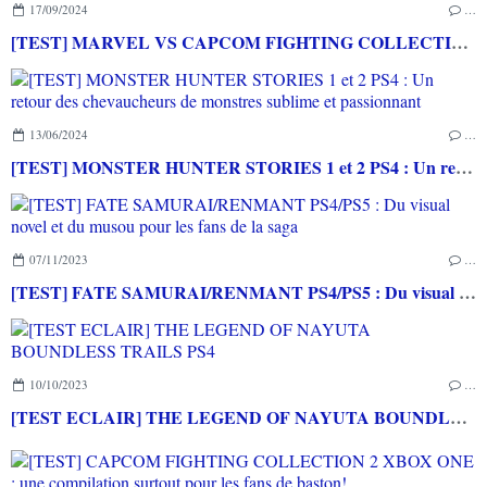
17/09/2024
…
[TEST] MARVEL VS CAPCOM FIGHTING COLLECTION : ARCADE CLASSICS PS4 : Des très bons jeux vidéo sortis en arcade de retour à la maison!
13/06/2024
…
[TEST] MONSTER HUNTER STORIES 1 et 2 PS4 : Un retour des chevaucheurs de monstres sublime et passionnant
07/11/2023
…
[TEST] FATE SAMURAI/RENMANT PS4/PS5 : Du visual novel et du musou pour les fans de la saga
10/10/2023
…
[TEST ECLAIR] THE LEGEND OF NAYUTA BOUNDLESS TRAILS PS4