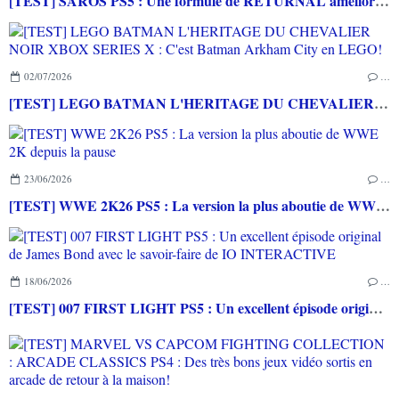
[TEST] SAROS PS5 : Une formule de RETURNAL améliorée et interessante
02/07/2026
…
[TEST] LEGO BATMAN L'HERITAGE DU CHEVALIER NOIR XBOX SERIES X : C'est Batman Arkham City en LEGO!
23/06/2026
…
[TEST] WWE 2K26 PS5 : La version la plus aboutie de WWE 2K depuis la pause
18/06/2026
…
[TEST] 007 FIRST LIGHT PS5 : Un excellent épisode original de James Bond avec le savoir-faire de IO INTERACTIVE