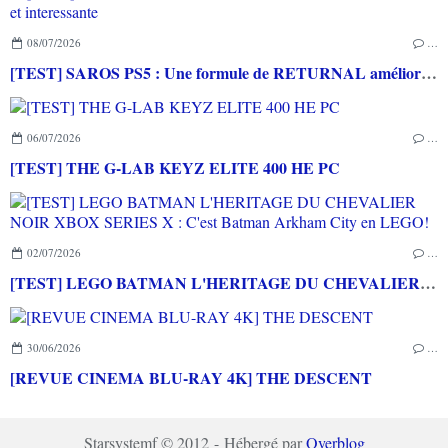
08/07/2026
…
[TEST] SAROS PS5 : Une formule de RETURNAL améliorée et interessante
06/07/2026
…
[TEST] THE G-LAB KEYZ ELITE 400 HE PC
02/07/2026
…
[TEST] LEGO BATMAN L'HERITAGE DU CHEVALIER NOIR XBOX SERIES X : C'est Batman Arkham City en LEGO!
30/06/2026
…
[REVUE CINEMA BLU-RAY 4K] THE DESCENT
Starsystemf © 2012 - Hébergé par
Overblog