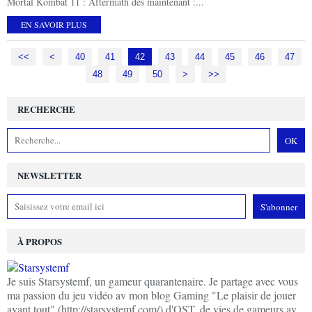
Mortal Kombat 11 : Aftermath dès maintenant :...
EN SAVOIR PLUS
<<
<
10
20
30
40
41
42
43
44
45
46
47
48
49
50
60
70
80
90
100
>
>>
RECHERCHE
NEWSLETTER
À PROPOS
Je suis Starsystemf, un gameur quarantenaire. Je partage avec vous
ma passion du jeu vidéo av mon blog Gaming "Le plaisir de jouer
avant tout" (http://starsystemf.com/) d'OST, de vies de gameurs av