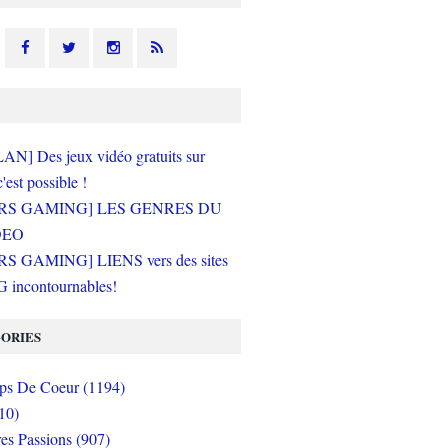
N] Des jeux vidéo gratuits sur
c'est possible !
RS GAMING] LES GENRES DU
DEO
S GAMING] LIENS vers des sites
incontournables!
ORIES
s De Coeur (1194)
10)
es Passions (907)