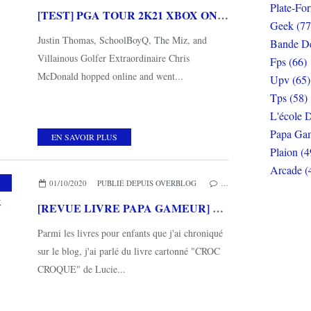
Plate-Fo
[TEST] PGA TOUR 2K21 XBOX ONE X : Un bon retour sur le green
Geek (77
Justin Thomas, SchoolBoyQ, The Miz, and
Bande De
Villainous Golfer Extraordinaire Chris
Fps (66)
McDonald hopped online and went...
Upv (65)
Tps (58)
L'école D
Papa Gam
EN SAVOIR PLUS
Plaion (4
Arcade (
,
MES COUPS DE COEUR
,
L'ÉCOLE DES LOISIRS
01/10/2020
PUBLIÉ DEPUIS OVERBLOG
…
[REVUE LIVRE PAPA GAMEUR] CROC COPAIN de Lucie PHAN aux éditions L'ECOLE DES LOISIRS
Parmi les livres pour enfants que j'ai chroniqué
sur le blog, j'ai parlé du livre cartonné "CROC
CROQUE" de Lucie...