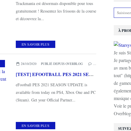
Trackmania est désormais disponible pour tous
gratuitement ! Ressentez les frissons de la course
et découvrez la...
À PRO
EN SAVOIR PLUS
Je suis S
Je partag
,
MES COUPS DE COEUR
28/10/2020
PUBLIÉ DEPUIS OVERBLOG
…
av mon b
[TEST] EFOOTBALL PES 2021 SEASON UPDATE XBOX ONE X : la mise à jour de la meilleure version current gen
tout" (ht
de gameur
eFootball PES 2021 SEASON UPDATE is
également
available from today on PS4, Xbox One and PC
musique e
(Steam). Get your Official Partner...
Voir le p
Overblog
EN SAVOIR PLUS
SUIVE