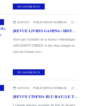
EN SAVOIR PLUS
,
MES COUPS DE COEUR
,
LAROUSSE
30/09/2020
PUBLIÉ DEPUIS OVERBLOG
…
[REVUE LIVRES GAMING / HISTOIRE] LES DISCOVERY BOOKs by ASSASSIN'S CREED aux éditions LAROUSSE
Alors que l'actualité de la licence vidéoludique
ASSASSIN'S CREED va être bien chargée en
cette fin d'année avec...
EN SAVOIR PLUS
,
MES COUPS DE COEUR
,
STUDIOCANAL
28/09/2020
PUBLIÉ DEPUIS OVERBLOG
…
[REVUE CINEMA BLU-RAY] LE TROU
La bande annonce originale du film de Jacques