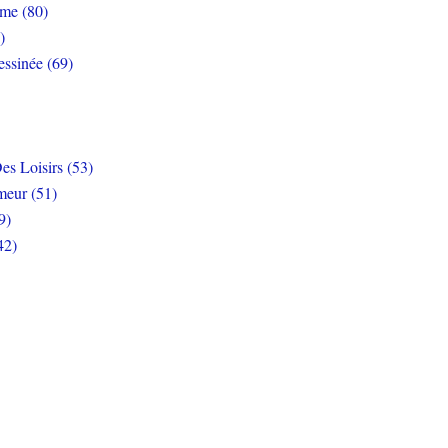
rme (80)
)
ssinée (69)
es Loisirs (53)
eur (51)
9)
42)