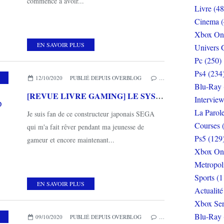
commence à avoir...
Livre (48
Cinema (
Xbox On
EN SAVOIR PLUS
Univers 
Pc (250)
Ps4 (234
,
MES COUPS DE COEUR
,
THIRD EDITIONS
12/10/2020
PUBLIÉ DEPUIS OVERBLOG
…
Blu-Ray 
[REVUE LIVRE GAMING] LE SYSTEME SOLAIRE DE SEGA d'Aurélien THEVENOT chez THIRD EDITIONS
Interview
La Parol
Je suis fan de ce constructeur japonais SEGA
Courses 
qui m'a fait rêver pendant ma jeunesse de
Ps5 (129
gameur et encore maintenant...
Xbox On
Metropol
Sports (1
EN SAVOIR PLUS
Actualité
Xbox Ser
Blu-Ray 
ORTS
,
MES COUPS DE COEUR
09/10/2020
PUBLIÉ DEPUIS OVERBLOG
…