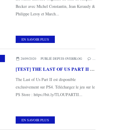
Becker avec Michel Constantin, Jean Keraudy &
Philippe Leroy et March...
EN SAVOIR PLUS
28/09/2020
PUBLIÉ DEPUIS OVERBLOG
…
[TEST] THE LAST OF US PART II PS4 : Une claque émotionnelle monstrueuse!
The Last of Us Part II est disponible
exclusivement sur PS4. Téléchargez le jeu sur le
PS Store : https://bit.ly/TLOUPARTII...
EN SAVOIR PLUS