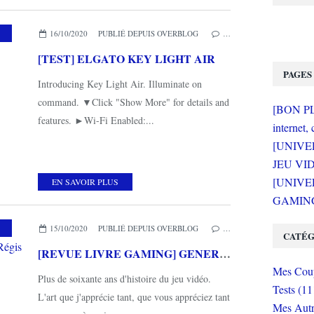
,
PC
16/10/2020
PUBLIÉ DEPUIS OVERBLOG
…
[TEST] ELGATO KEY LIGHT AIR
PAGES
Introducing Key Light Air. Illuminate on
command. ▼Click "Show More" for details and
[BON PLA
features. ►Wi-Fi Enabled:...
internet, 
[UNIVE
JEU VI
[UNIVER
EN SAVOIR PLUS
GAMING 
,
MES COUPS DE COEUR
,
GM EDITIONS
15/10/2020
PUBLIÉ DEPUIS OVERBLOG
…
CATÉG
[REVUE LIVRE GAMING] GENERATIONS JEUX VIDEO de Régis MONTERRIN chez GM EDITIONS
Mes Coup
Plus de soixante ans d'histoire du jeu vidéo.
Tests (11
L'art que j'apprécie tant, que vous appréciez tant
Mes Autr