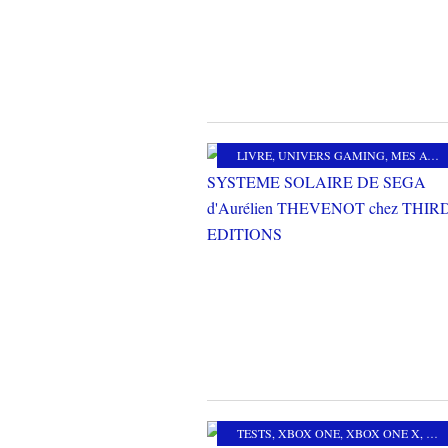
LIVRE
,
UNIVERS GAMING
,
MES AUTRES PASSIONS
TESTS
,
XBOX ONE
,
XBOX ONE X
,
SP