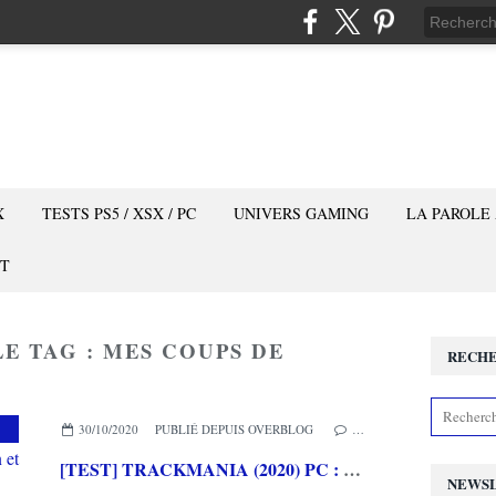
X
TESTS PS5 / XSX / PC
UNIVERS GAMING
LA PAROLE
T
LE TAG : MES COUPS DE
RECH
30/10/2020
PUBLIÉ DEPUIS OVERBLOG
…
[TEST] TRACKMANIA (2020) PC : Le retour du champion du pilotage fun et exigent
NEWS