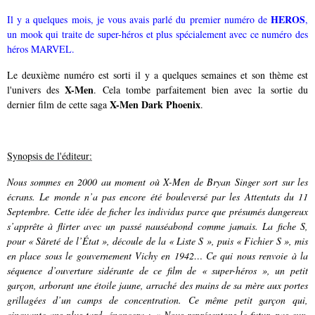
HEROS
Il y a quelques mois, je vous avais parlé du premier numéro de
,
un mook qui traite de super-héros et plus spécialement avec ce numéro des
héros MARVEL.
Le deuxième numéro est sorti il y a quelques semaines et son thème est
X-Men
l'univers des
. Cela tombe parfaitement bien avec la sortie du
X-Men Dark Phoenix
dernier film de cette saga
.
Synopsis de l'éditeur:
Nous sommes en 2000 au moment où X-Men de Bryan Singer sort sur les
écrans. Le monde n’a pas encore été bouleversé par les Attentats du 11
Septembre. Cette idée de ficher les individus parce que présumés dangereux
s’apprête à flirter avec un passé nauséabond comme jamais. La fiche S,
pour « Sûreté de l’État », découle de la « Liste S », puis « Fichier S », mis
en place sous le gouvernement Vichy en 1942… Ce qui nous renvoie à la
séquence d’ouverture sidérante de ce film de « super-héros », un petit
garçon, arborant une étoile jaune, arraché des mains de sa mère aux portes
grillagées d’un camps de concentration. Ce même petit garçon qui,
cinquante ans plus tard, énoncera : « Nous représentons le futur, pas eux.