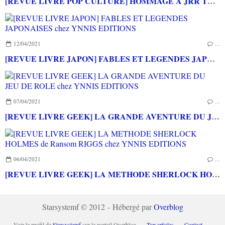
[REVUE LIVRE POP CULTURE] HOMMAGE A JRR TOLKIEN - Promenade en terre du milieu aux éditions YNNIS
12/04/2021
…
[REVUE LIVRE JAPON] FABLES ET LEGENDES JAPONAISES chez YNNIS EDITIONS
07/04/2021
…
[REVUE LIVRE GEEK] LA GRANDE AVENTURE DU JEU DE ROLE chez YNNIS EDITIONS
06/04/2021
…
[REVUE LIVRE GEEK] LA METHODE SHERLOCK HOLMES de Ransom RIGGS chez YNNIS EDITIONS
Starsystemf © 2012 - Hébergé par
Overblog
Voir le profil de
Starsystemf
sur le portail Overblog
Top articles
Contact