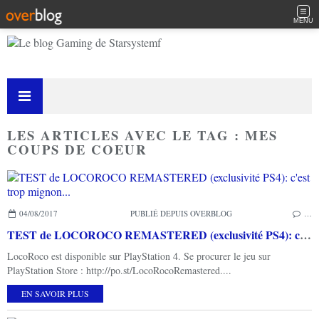
MENU
LES ARTICLES AVEC LE TAG : MES
COUPS DE COEUR
04/08/2017
PUBLIÉ DEPUIS OVERBLOG
…
TEST de LOCOROCO REMASTERED (exclusivité PS4): c'est trop mignon...
LocoRoco est disponible sur PlayStation 4. Se procurer le jeu sur
PlayStation Store : http://po.st/LocoRocoRemastered....
EN SAVOIR PLUS