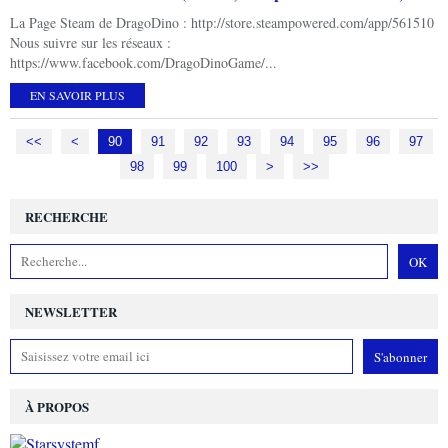
La Page Steam de DragoDino : http://store.steampowered.com/app/561510
Nous suivre sur les réseaux :
https://www.facebook.com/DragoDinoGame/...
EN SAVOIR PLUS
<<
<
10
20
30
40
50
60
70
80
90
91
92
93
94
95
96
97
98
99
100
>
>>
RECHERCHE
NEWSLETTER
À PROPOS