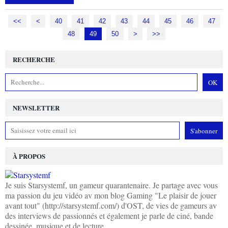
<<
<
10
20
30
40
41
42
43
44
45
46
47
48
49
50
60
70
80
90
100
>
>>
RECHERCHE
NEWSLETTER
À PROPOS
Je suis Starsystemf, un gameur quarantenaire. Je partage avec vous
ma passion du jeu vidéo av mon blog Gaming "Le plaisir de jouer
avant tout" (http://starsystemf.com/) d'OST, de vies de gameurs av
des interviews de passionnés et également je parle de ciné, bande
dessinée, musique et de lecture.