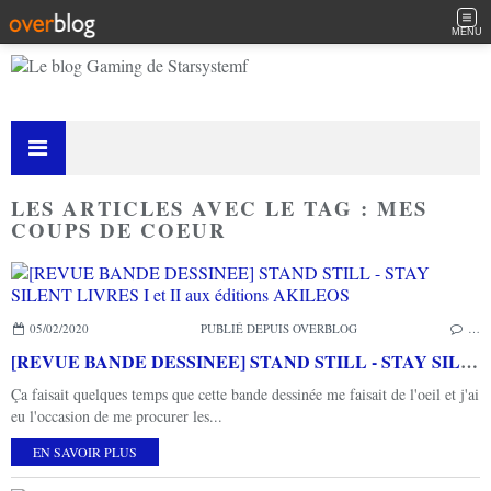
MENU
LES ARTICLES AVEC LE TAG : MES
COUPS DE COEUR
05/02/2020
PUBLIÉ DEPUIS OVERBLOG
…
[REVUE BANDE DESSINEE] STAND STILL - STAY SILENT LIVRES I et II aux éditions AKILEOS
Ça faisait quelques temps que cette bande dessinée me faisait de l'oeil et j'ai
eu l'occasion de me procurer les...
EN SAVOIR PLUS