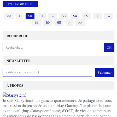
EN SAVOIR PLUS
<<
<
10
20
30
40
50
51
52
53
54
55
56
57
58
59
60
70
80
90
100
>
>>
RECHERCHE
NEWSLETTER
À PROPOS
Je suis Starsystemf, un gameur quarantenaire. Je partage avec vous
ma passion du jeu vidéo av mon blog Gaming "Le plaisir de jouer
avant tout" (http://starsystemf.com/) d'OST, de vies de gameurs av
des interviews de passionnés et également je parle de ciné, bande