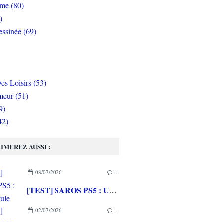
rme (80)
)
ssinée (69)
es Loisirs (53)
eur (51)
9)
42)
IMEREZ AUSSI :
08/07/2026
…
[TEST] SAROS PS5 : Une formule de RETURNAL améliorée et interessante
02/07/2026
…