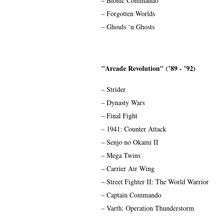
– Bionic Commando
– Forgotten Worlds
– Ghouls ‘n Ghosts
"Arcade Revolution" (’89 - ’92)
– Strider
– Dynasty Wars
– Final Fight
– 1941: Counter Attack
– Senjo no Okami II
– Mega Twins
– Carrier Air Wing
– Street Fighter II: The World Warrior
– Captain Commando
– Varth: Operation Thunderstorm