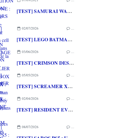
[TEST] SAMURAI WARRIORS 5 XBOX ONE : Du musou en cell shading dans la lignée de la saga
02/07/2026
…
[TEST] LEGO BATMAN L'HERITAGE DU CHEVALIER NOIR XBOX SERIES X : C'est Batman Arkham City en LEGO!
03/06/2026
…
[TEST] CRIMSON DESERT XBOX SERIES X : Un univers sublime et intriguant dans un mix d'expériences déjà vécues
05/05/2026
…
[TEST] SCREAMER XBOX SERIES X : De bonnes courses arcades à l'ancienne!
02/04/2026
…
[TEST] RESIDENT EVIL REQUIEM XBOX SERIES X : Une expérience marquante et bluffante!
08/07/2026
…
[TEST] SAROS PS5 : Une formule de RETURNAL améliorée et interessante