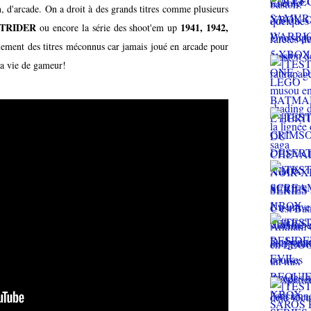
, d'arcade. On a droit à des grands titres comme plusieurs
STRIDER
1941, 1942,
ou encore la série des shoot'em up
alement des titres méconnus car jamais joué en arcade pour
ma vie de gameur!