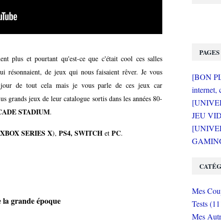
PAGES
nt plus et pourtant qu'est-ce que c'était cool ces salles
i résonnaient, de jeux qui nous faisaient rêver. Je vous
[BON PLA
n jour de tout cela mais je vous parle de ces jeux car
internet, 
s grands jeux de leur catalogue sortis dans les années 80-
[UNIVE
ADE STADIUM
.
JEU VI
[UNIVER
XBOX SERIES X
PS4, SWITCH
PC
),
et
.
GAMING 
CATÉG
Mes Coup
 la grande époque
Tests (11
Mes Autr