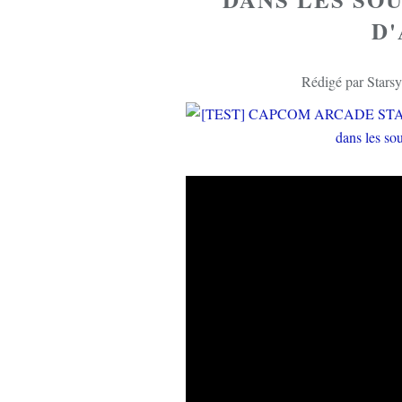
D
Rédigé par Starsy