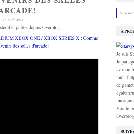
'ARCADE!
17 JUIN 2021
stemf et publié depuis Overblog
À PRO
Je suis S
Je partag
av mon b
tout" (ht
de gameur
également
musique e
Voir le p
Overblog
SUIVE