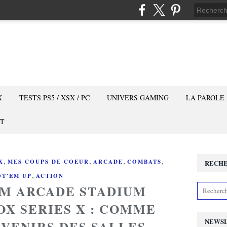
X
TESTS PS5 / XSX / PC
UNIVERS GAMING
LA PAROLE
T
,
,
,
,
X
MES COUPS DE COEUR
ARCADE
COMBATS
RECH
,
T'EM UP
ACTION
OM ARCADE STADIUM
OX SERIES X : COMME
NEWS
UVENIRS DES SALLES