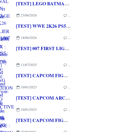
[TEST] LEGO BATMAN L'HERITAGE DU CHEVALIER NOIR XBOX SERIES X : C'est Batman Arkham City en LEGO!
23/06/2026
…
[TEST] WWE 2K26 PS5 : La version la plus aboutie de WWE 2K depuis la pause
18/06/2026
…
[TEST] 007 FIRST LIGHT PS5 : Un excellent épisode original de James Bond avec le savoir-faire de IO INTERACTIVE
11/07/2025
…
[TEST] CAPCOM FIGHTING COLLECTION 2 XBOX ONE : une compilation surtout pour les fans de baston!
10/01/2023
…
[TEST] CAPCOM ARCADE 2ND STADIUM XBOX ONE : Encore quelques raretés de plus!
10/01/2023
…
[TEST] CAPCOM FIGHTING COLLECTION XBOX ONE : Une super session de rattrapage!
07/09/2021
…