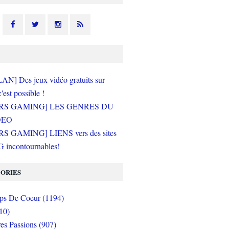
N] Des jeux vidéo gratuits sur
c'est possible !
RS GAMING] LES GENRES DU
DEO
S GAMING] LIENS vers des sites
incontournables!
ORIES
s De Coeur (1194)
10)
es Passions (907)