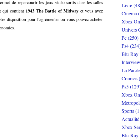
rmet de reparcourir les jeux vidéo sortis dans les salles
Livre (48
1943 The Battle of Midway
t qui contient
et vous avez
Cinema (
otre disposition pour l'agrémenter ou vous pouvez acheter
Xbox On
conomies.
Univers 
Pc (250)
Ps4 (234
Blu-Ray 
Interview
La Parol
Courses 
Ps5 (129
Xbox On
Metropol
Sports (1
Actualité
Xbox Ser
Blu-Ray 