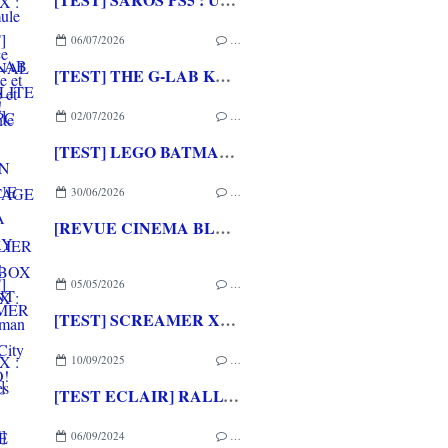
06/07/2026
…
[TEST] THE G-LAB KEYZ ELITE 400 HE PC
02/07/2026
…
[TEST] LEGO BATMAN L'HERITAGE DU CHEVALIER NOIR XBOX SERIES X : C'est Batman Arkham City en LEGO!
30/06/2026
…
[REVUE CINEMA BLU-RAY 4K] THE DESCENT
05/05/2026
…
[TEST] SCREAMER XBOX SERIES X : De bonnes courses arcades à l'ancienne!
10/09/2025
…
[TEST ECLAIR] RALLY ARCADE CLASSICS PC / PS5 : Un mini SEGA RALLY des temps modernes
06/09/2024
…