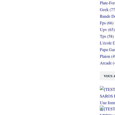
Plate-Fo
Geek (77
Bande De
Fps (66)
Upv (65)
Tps (58)
L'école D
Papa Gam
Plaion (4
Arcade (
VOUS A